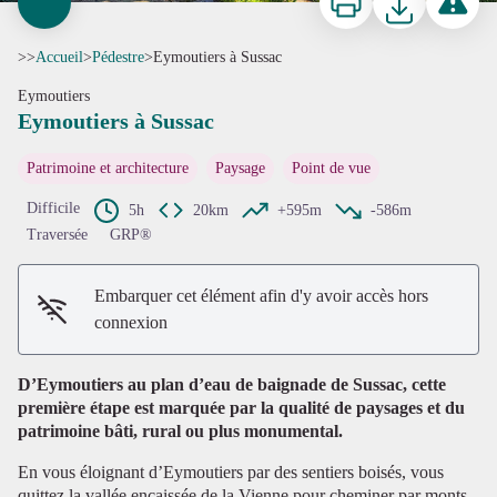
>>
Accueil
>
Pédestre
>
Eymoutiers à Sussac
Eymoutiers
Eymoutiers à Sussac
Patrimoine et architecture
Paysage
Point de vue
Difficile
5h
20km
+595m
-586m
Traversée
GRP®
Voir l'image en plein écran
Embarquer cet élément afin d'y avoir accès hors
connexion
D’Eymoutiers au plan d’eau de baignade de Sussac, cette
première étape est marquée par la qualité de paysages et du
patrimoine bâti, rural ou plus monumental.
En vous éloignant d’Eymoutiers par des sentiers boisés, vous
quittez la vallée encaissée de la Vienne pour cheminer par monts