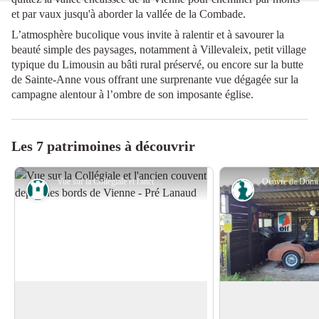
et par vaux jusqu'à aborder la vallée de la Combade.
L’atmosphère bucolique vous invite à ralentir et à savourer la
beauté simple des paysages, notamment à Villevaleix, petit village
typique du Limousin au bâti rural préservé, ou encore sur la butte
de Sainte-Anne vous offrant une surprenante vue dégagée sur la
campagne alentour à l’ombre de son imposante église.
Les 7 patrimoines à découvrir
Vue sur la Collégiale et l'ancien couvent depuis les bords de Vienne - Pré Lanaud - Aurélien Clavreul - PETR du Pays Monts et Barrages
Patrimoine
Art
Eymoutiers, Petite cité de caractère
Le musée de la réc
Niché entre des collines boisées
Au lieu-dit Les Co