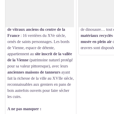
annonçant le Plateau de Millevaches,
descendre vers Eymou
Voir l'image en plein écran
Eymoutiers est un site incontournable
lieu atypique
et des
pour sa collégiale romane et gothique
,
œuvres originales 
abritant l’ensemble le plus important
Peynoche
: araignée,
de vitraux anciens du centre de la
de dinosaure… tout 
France
: 16 verrières du XVe siècle,
matériaux recyclés
ornés de saints personnages. Les bords
musée en plein air
de Vienne, espace de détente,
œuvres sont disposée
appartiennent au
site inscrit de la vallée
de la Vienne
(patrimoine naturel protégé
pour sa valeur pittoresque), avec leurs
anciennes maisons de tanneurs
ayant
fait la richesse de la ville au XVIIe siècle,
reconnaissables aux greniers en pans de
bois autrefois ouverts pour faire sécher
les cuirs.
A ne pas manquer :