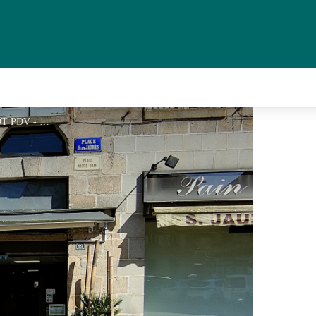
IMG20240319140134 - © OT PDV - PT