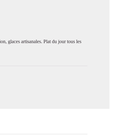
image en plein écran
n, glaces artisanales. Plat du jour tous les