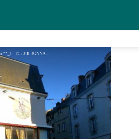
Hôtel-Restaurant Le Relais du Haut Limousin **_1 - © 2018 BONNARD