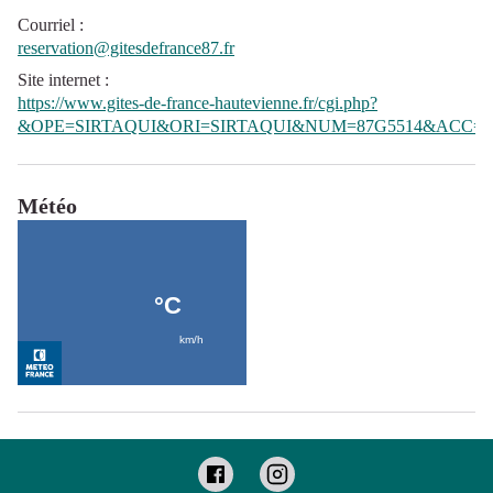
Courriel
:
reservation@gitesdefrance87.fr
Site internet
:
https://www.gites-de-france-hautevienne.fr/cgi.php?
&OPE=SIRTAQUI&ORI=SIRTAQUI&NUM=87G5514&ACC=G
Météo