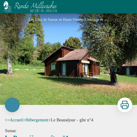
Le Beauséjour - gîte n°4
Les Gîtes de Sussac en Haute-Vienne (Limousin en Nouvelle Aquitaine)_1 - Gîtes de France® Haute-Vienne
Imprimer
>>
Accueil
>
Hébergement
>
Le Beauséjour - gîte n°4
Sussac