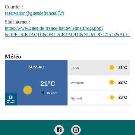
Courriel
:
reservation@gitesdefrance87.fr
Site internet
:
https://www.gites-de-france-hautevienne.fr/cgi.php?
&OPE=SIRTAQUI&ORI=SIRTAQUI&NUM=87G5513&ACC=G
Météo