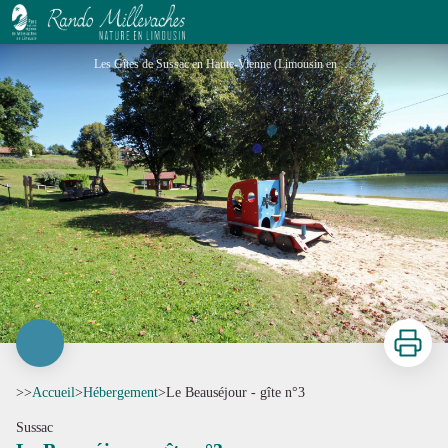
Le Beauséjour - gîte n°3
Les Gîtes de Sussac en Haute-Vienne (Limousin en Nouvelle Aquitaine)_1 - Gîtes de France® Haute-Vienne
Imprimer
>>
Accueil
>
Hébergement
>
Le Beauséjour - gîte n°3
Sussac