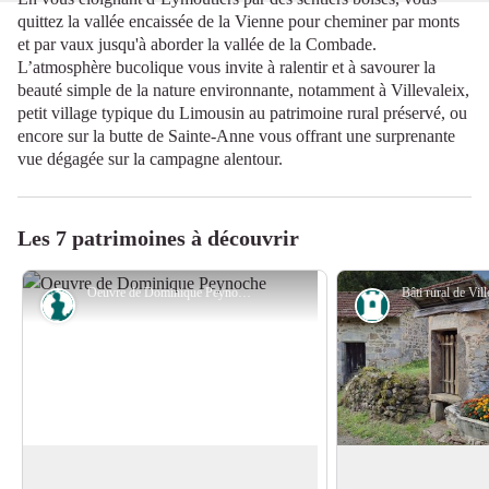
quittez la vallée encaissée de la Vienne pour cheminer par monts
et par vaux jusqu'à aborder la vallée de la Combade.
L’atmosphère bucolique vous invite à ralentir et à savourer la
beauté simple de la nature environnante, notamment à Villevaleix,
petit village typique du Limousin au patrimoine rural préservé, ou
encore sur la butte de Sainte-Anne vous offrant une surprenante
vue dégagée sur la campagne alentour.
Les 7 patrimoines à découvrir
Oeuvre de Dominique Peynoche - Aurélien Clavreul - PETR du Pays Monts et Barrages
Art
Patrimoine
Le musée de la récup’ (Eymoutiers)
Villevaleix : un vil
préservés