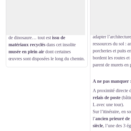
Au lieu-dit Les Communaux, avant de
Villevaleix est l’un 
descendre vers Eymoutiers, se trouve un
Voir l'image en plein écran
remarquables de l’i
lieu atypique
et des
rural préservé témoig
œuvres originales de Dominique
des paysans limousin
Peynoche
: araignée, voiture, squelette
adapter l’architectur
de dinosaure… tout est
issu de
ressources du sol : 
matériaux recyclés
dans cet insolite
porcheries et puits en
musée en plein air
dont certaines
bordent les routes et
œuvres sont disposées le long du chemin.
parent de murets en 
A ne pas manquer 
A proximité directe
relais de poste
(bâti
L avec une tour).
Sur l’itinéraire, en so
l’
ancien prieuré d
siècle
, l’une des 3 é