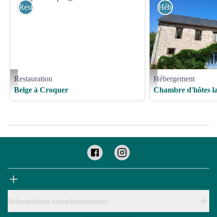
Restauration
Hébergement
Restauration
Hébergement
Belge à Croquer_3 - © 2017 - Laurence MASSART
1000035286 - © Elvira Lem
Belge à Croquer
Chambre d'hôtes l
Informations complémentaires