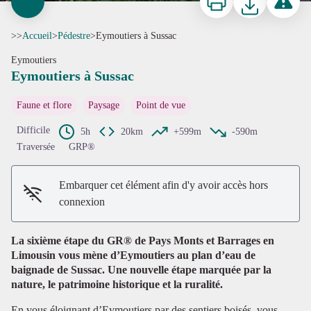
>>
Accueil
>
Pédestre
>
Eymoutiers à Sussac
Eymoutiers
Eymoutiers à Sussac
Faune et flore
Paysage
Point de vue
Difficile
5h
20km
+599m
-590m
Traversée
GRP®
Voir l'image en plein écran
Embarquer cet élément afin d'y avoir accès hors
connexion
La sixième étape du GR® de Pays Monts et Barrages en
Limousin vous mène d’Eymoutiers au plan d’eau de
baignade de Sussac. Une nouvelle étape marquée par la
nature, le patrimoine historique et la ruralité.
En vous éloignant d’Eymoutiers par des sentiers boisés, vous