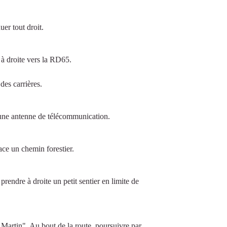
uer tout droit.
r à droite vers la RD65.
des carrières.
’une antenne de télécommunication.
ace un chemin forestier.
rendre à droite un petit sentier en limite de
 Martin". Au bout de la route, poursuivre par