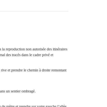
s la reproduction non autorisée des itinéraires
mal des tracés dans le cadre privé et
 rive et prendre le chemin à droite remontant
dans un sentier ombragé.
 de mètre et prendre sur votre gauche l’allée