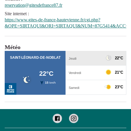
reservation@gitesdefrance87.fr
Site internet
:
https://www.gites-de-france-hautevienne.fr/cgi.php?
&OPE=SIRTAQUI&ORI=SIRTAQUI&NUM=87G5414&ACC=G
Météo