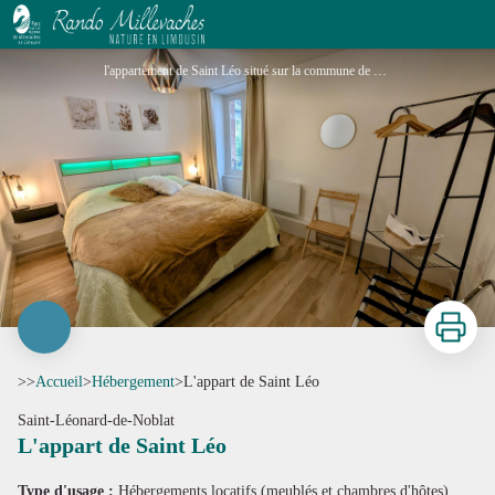
L'appart de Saint Léo
l'appartement de Saint Léo situé sur la commune de Saint Leonard de Noblat en Haute-Vienne - chambre 2_1 - Gîtes de France® Haute-Vienne
Imprimer
>>
Accueil
>
Hébergement
>
L'appart de Saint Léo
Saint-Léonard-de-Noblat
L'appart de Saint Léo
Voir l'image en plein écran
Type d'usage :
Hébergements locatifs (meublés et chambres d'hôtes)