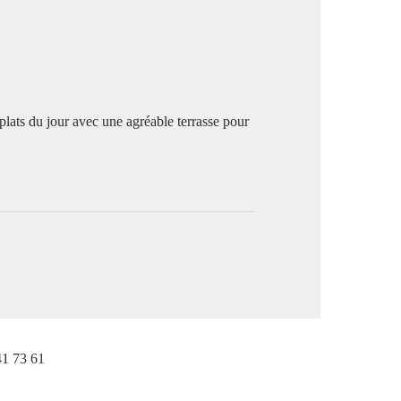
image en plein écran
lats du jour avec une agréable terrasse pour
1 73 61