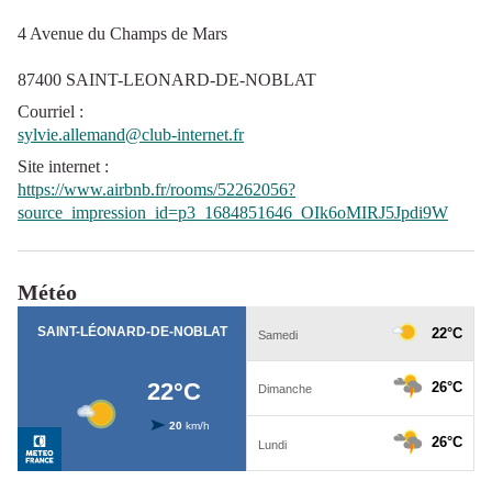
4 Avenue du Champs de Mars
87400 SAINT-LEONARD-DE-NOBLAT
Courriel
:
sylvie.allemand@club-internet.fr
Site internet
:
https://www.airbnb.fr/rooms/52262056?
source_impression_id=p3_1684851646_OIk6oMIRJ5Jpdi9W
Météo