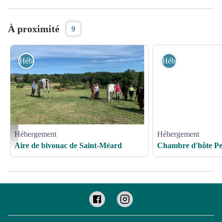
À proximité
9
Hébergement
Hébergement
Hébergement
Hébergement
Aire de bivouac de Saint-Méard_1 - Mairie de St Méard
Aire de bivouac de Saint-Méard
Chambre d'hôte P