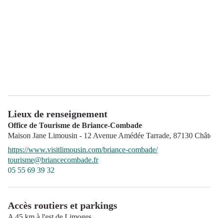
Lieux de renseignement
Office de Tourisme de Briance-Combade
Maison Jane Limousin - 12 Avenue Amédée Tarrade,
87130
Châtea
https://www.visitlimousin.com/briance-combade/
tourisme@briancecombade.fr
05 55 69 39 32
Accès routiers et parkings
A 45 km à l'est de Limoges