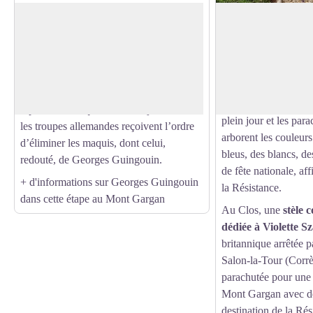
Sussac et la Résistance
Le Clos de Sussac
Sur l’itinéraire, le château de la Villa était
Plusieurs
parachuta
un des postes de commandement du
Alliés visent à arm
Voir l'image en plein écran
colonel Georges Guingouin, chef de la
perspective d’une pr
Résistance locale
.
Celui du Clos de Suss
1944, est le plus symb
Après le débarquement du 6 juin 1944,
plein jour et les para
les troupes allemandes reçoivent l’ordre
arborent les couleurs
d’éliminer les maquis, dont celui,
bleus, des blancs, de
redouté, de Georges Guingouin.
de fête nationale, af
+ d'informations sur Georges Guingouin
la Résistance.
dans cette étape au Mont Gargan
Au Clos, une
stèle 
dédiée à Violette S
britannique arrêtée 
Salon-la-Tour (Corrè
parachutée pour une
Mont Gargan avec d
destination de la Ré