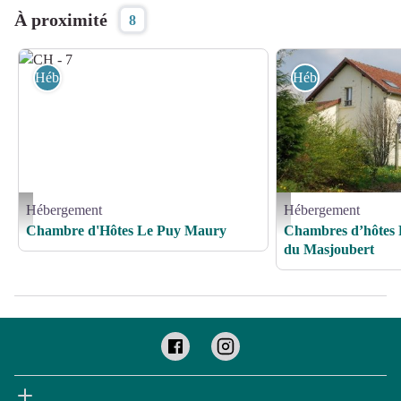
À proximité
8
Hébergement
Hébergement
Hébergement
Hébergement
CH - 7 - © Le Puy Maury
Chambres d’hôtes Référen
Chambre d'Hôtes Le Puy Maury
Chambres d’hôtes 
du Masjoubert