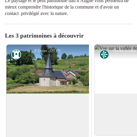
Le paysage et le petit patrimoine bati d'Augne vous permettra de
mieux comprendre l'historique de la commune et d'avoir un
contact privilégié avec la nature.
Les 3 patrimoines à découvrir
P.Tissier - OT PV
Patrimoine
Point de vue
L'église d'Augne
Point de vue sur la 
Datant du XVè siècle, cette église est
La Vallée de la Vien
connue pour être la plus petite de Haute-
2000 puisqu'elle regr
Voir l'image en plein écran
Vienne. Elle se démarque par une
des espèces protégés 
architecture sobre, abritant toutefois un
Européenne.
des plus anciens vitraux de la région