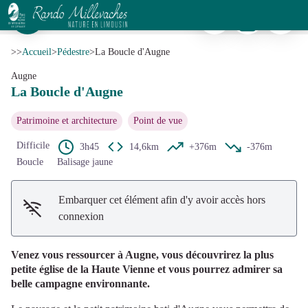
La Boucle d'Augne
Imprimer
Télécharger
Signaler 
Vue sur les monts Limousin - CC Portes de Vassivière
Voir l'image en plein écran
>>
Accueil
>
Pédestre
>
La Boucle d'Augne
Augne
La Boucle d'Augne
Patrimoine et architecture
Point de vue
Difficile
3h45
14,6km
+376m
-376m
Boucle
Balisage jaune
Embarquer cet élément afin d'y avoir accès hors
connexion
Venez vous ressourcer à Augne, vous découvrirez la plus
petite église de la Haute Vienne et vous pourrez admirer sa
belle campagne environnante.