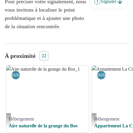
Pour préciser votre signalement, nous
Signaler
vous invitons à localiser le point
problématique et à ajouter une photo
de la situation rencontrée.
À proximité
22
Hébergement
Hébergement
Hébergement
Hébergement
Aire naturelle de la grange du Bos_1 - Aire naturelle de la grange du Bos
Appartement La Civadière
Aire naturelle de la grange du Bos
Appartement La Ci