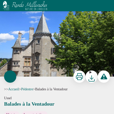
Balades à la Ventadour
CC HCC
Imprimer
Télécharger
Signaler 
>>
Accueil
>
Pédestre
>
Balades à la Ventadour
Ussel
Balades à la Ventadour