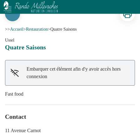
Quatre Saisons
Imprimer
Voir l'image en plein écran
>>
Accueil
>
Restauration
>
Quatre Saisons
Ussel
Quatre Saisons
Embarquer cet élément afin d'y avoir accès hors
connexion
Fast food
Contact
11 Avenue Carnot