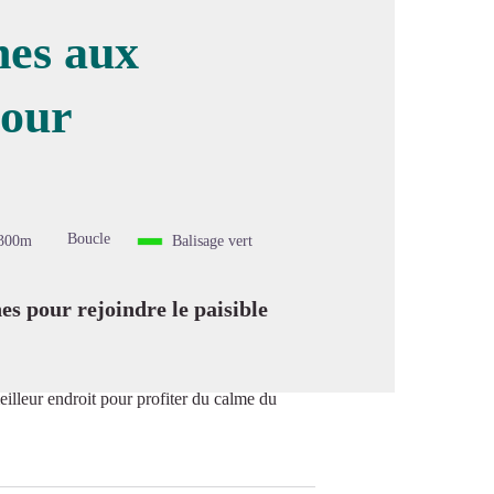
hes aux
tour
image en plein écran
Boucle
300m
Balisage vert
s pour rejoindre le paisible
eilleur endroit pour profiter du calme du