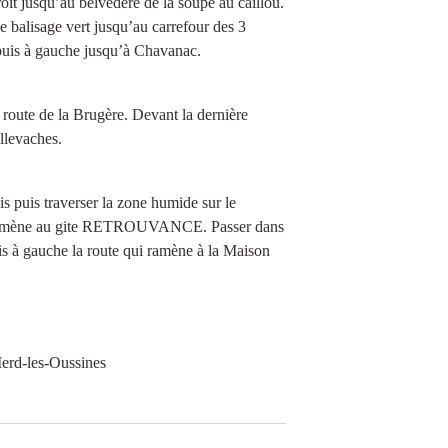
roit jusqu’au belvédère de la soupe au caillou.
e balisage vert jusqu’au carrefour des 3
 puis à gauche jusqu’à Chavanac.
la route de la Brugère. Devant la dernière
illevaches.
s puis traverser la zone humide sur le
ui amène au gite RETROUVANCE. Passer dans
puis à gauche la route qui ramène à la Maison
erd-les-Oussines