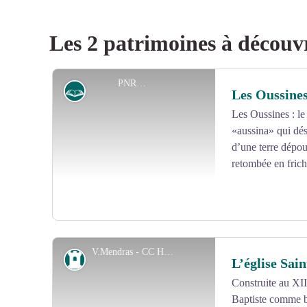
Les 2 patrimoines à découv
PNRML
Histoire
Les Oussine
Les Oussines : le
«aussina» qui dés
d’une terre dépou
retombée en frich
V.Mendras - CC HCC
Patrimoine
L’église Sai
Construite au XIII
Baptiste comme b
Voir l'image en plein écran