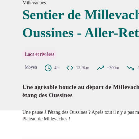
Millevaches
Sentier de Millevac
Oussines - Aller-Re
Voir l'
Lacs et rivières
Moyen
4h
12,9km
+300m
-
Une agréable boucle au départ de Millevache
étang des Oussines
Une pause à l'étang des Oussines ? Après tout il n'y a pas m
Plateau de Millevaches !