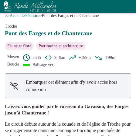
Pont des Farges et de Chanterane
Voir l'image en plein écran
© J.Lautrete - OT TDC
>>
Accueil
>
Pédestre
>
Pont des Farges et de Chanterane
Troche
Pont des Farges et de Chanterane
Faune et flore
Patrimoine et architecture
Moyen
2h45
9,3km
+199m
-199m
Boucle
Balisage vert
Embarquer cet élément afin d'y avoir accès hors
connexion
Laissez-vous guider par le ruisseau du Gavassou, des Farges
jusqu’à Chanterane !
Le circuit débute autour de la couade et de l'église de Troche pour
se diriger ensuite dans une campagne bucolique ponctuée de