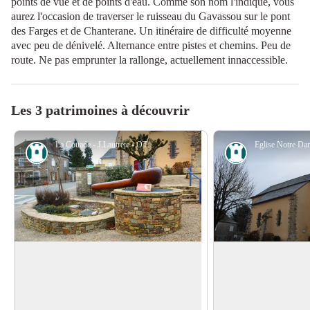
points de vue et de points d'eau. Comme son nom l'indique, vous
aurez l'occasion de traverser le ruisseau du Gavassou sur le pont
des Farges et de Chanterane. Un itinéraire de difficulté moyenne
avec peu de dénivelé. Alternance entre pistes et chemins. Peu de
route. Ne pas emprunter la rallonge, actuellement innaccessible.
Les 3 patrimoines à découvrir
La Couade - J.Lautrete - OT TDC
Patrimoine
Patrimoine
La Couade de Troche
Eglise Notre-Dame
On ne peut pas évoquer Troche sans
L’église de Troche, 
parler de son emblème. La couade : cet
du village, Place du 
Voir l'image en plein écran
ustensile (sorte de godet) exclusivement
connue comme église