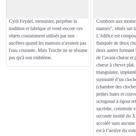
fabriqué en noyer est utilisé pour boire ou
le XIème siècle dans
puiser l'eau dans le seau. Aujourd'hui
en 1020 par le Vico
Cyril Feydel, menuisier, perpétue la
Comborn aux moines 
tradition et fabrique et vend encore ces
manses”, situés sur l
objets couramment utilisés par nos
L’édifice est compos
ancêtres quand les maisons n'avaient pas
flanquée de deux ch
l'eau courante. Mais Troche ne se résume
deux autres formant 
pas qu'à son emblème.
de l’avant-chœur et 
chœur à chevet plat. 
triangulaire, implant
surmonté d’un cloche
(chambre des cloches
petites baies et couve
octogonal à égout re
sacristie, construite 
seconde moitié du XX
accolée sans aucune 
est à l’arrière du vo