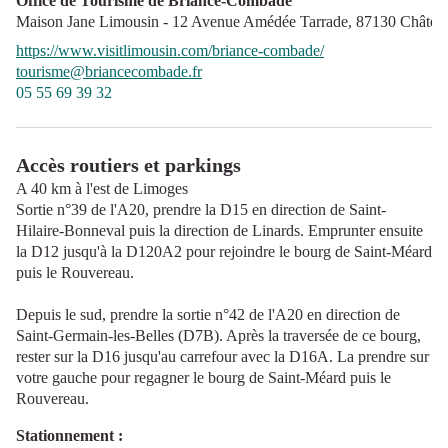
Office de Tourisme de Briance-Combade
Maison Jane Limousin - 12 Avenue Amédée Tarrade,
87130
Châtea
https://www.visitlimousin.com/briance-combade/
tourisme@briancecombade.fr
05 55 69 39 32
Accès routiers et parkings
A 40 km à l'est de Limoges
Sortie n°39 de l'A20, prendre la D15 en direction de Saint-
Hilaire-Bonneval puis la direction de Linards. Emprunter ensuite
la D12 jusqu'à la D120A2 pour rejoindre le bourg de Saint-Méard
puis le Rouvereau.
Depuis le sud, prendre la sortie n°42 de l'A20 en direction de
Saint-Germain-les-Belles (D7B). Après la traversée de ce bourg,
rester sur la D16 jusqu'au carrefour avec la D16A. La prendre sur
votre gauche pour regagner le bourg de Saint-Méard puis le
Rouvereau.
Stationnement :