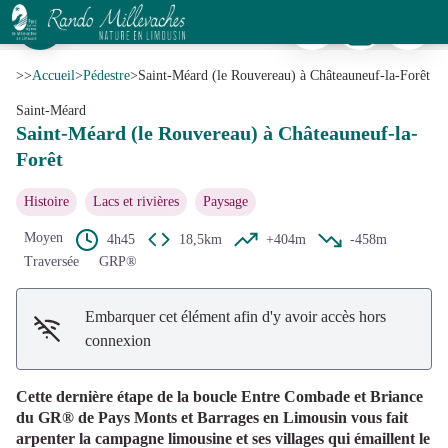
Saint-Méard (le Rouvereau) à Châteauneuf-la-Forêt
Imprimer
Télécharger
Signaler 
Bâti rural à Buffengeas - A. CLAVREUL - PETR du Pays Monts et Barrages
Voir l'image en plein écran
>>
Accueil
>
Pédestre
>
Saint-Méard (le Rouvereau) à Châteauneuf-la-Forêt
Saint-Méard
Saint-Méard (le Rouvereau) à Châteauneuf-la-
Forêt
Histoire
Lacs et rivières
Paysage
Moyen
4h45
18,5km
+404m
-458m
Traversée
GRP®
Embarquer cet élément afin d'y avoir accès hors
connexion
Cette dernière étape de la boucle Entre Combade et Briance
du GR® de Pays Monts et Barrages en Limousin vous fait
arpenter la campagne limousine et ses villages qui émaillent le