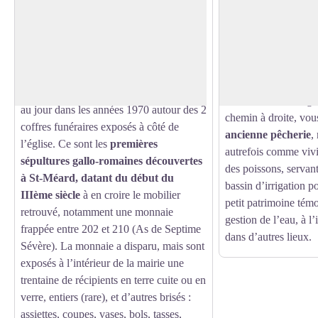
Saint-Méard et ses vestiges
Le village de Ligon
archéologiques
Suivant l’itinéraire 
Au départ de l’aire de bivouac, détour
vous arriverez au ch
Voir l'image en plein écran
possible par la mairie (ouverte les matins
Ligonat (Saint-Méar
9h-12h sauf dimanche et lundi)
pour
vue sur un corps d
découvrir le mobilier archéologique mis
En sortant du village
au jour dans les années 1970 autour des 2
chemin à droite, vou
coffres funéraires exposés à côté de
ancienne pêcherie
,
l’église. Ce sont les
premières
autrefois comme vivi
sépultures gallo-romaines découvertes
des poissons, servan
à St-Méard, datant du début du
bassin d’irrigation p
IIIème siècle
à en croire le mobilier
petit patrimoine tém
retrouvé, notamment une monnaie
gestion de l’eau, à l
frappée entre 202 et 210 (As de Septime
dans d’autres lieux.
Sévère). La monnaie a disparu, mais sont
exposés à l’intérieur de la mairie une
trentaine de récipients en terre cuite ou en
verre, entiers (rare), et d’autres brisés :
assiettes, coupes, vases, bols, tasses,