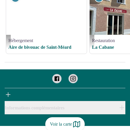
Hébergement
Restauration
Aire de bivouac de Saint-Méard_1 - Mairie de St Méard
La Cabane_1 - La Cabane 
Aire de bivouac de Saint-Méard
La Cabane
Informations complémentaires
Voir la carte