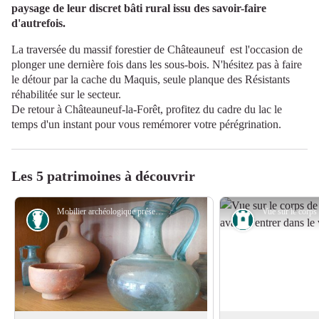
paysage de leur discret bâti rural issu des savoir-faire
d'autrefois.
La traversée du massif forestier de Châteauneuf est l'occasion de
plonger une dernière fois dans les sous-bois. N'hésitez pas à faire
le détour par la cache du Maquis, seule planque des Résistants
réhabilitée sur le secteur.
De retour à Châteauneuf-la-Forêt, profitez du cadre du lac le
temps d'un instant pour vous remémorer votre pérégrination.
Les 5 patrimoines à découvrir
Mobilier archéologique présenté dans la mairie de Saint-Méard (période gallo-romaine) - PETR du Pays Monts et Barrages - Julie Grèze
Archéologie
Patrimoine