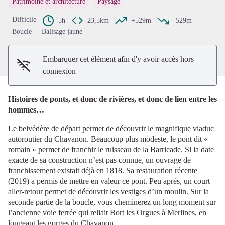
Patrimoine et architecture
Paysage
Voir l'image en plein écran
Difficile
5h
23,5km
+529m
-529m
Boucle
Balisage jaune
Embarquer cet élément afin d'y avoir accès hors
connexion
Histoires de ponts, et donc de rivières, et donc de lien entre les
hommes…
Le belvédère de départ permet de découvrir le magnifique viaduc
autoroutier du Chavanon. Beaucoup plus modeste, le pont dit «
romain » permet de franchir le ruisseau de la Barricade. Si la date
exacte de sa construction n’est pas connue, un ouvrage de
franchissement existait déjà en 1818. Sa restauration récente
(2019) a permis de mettre en valeur ce pont. Peu après, un court
aller-retour permet de découvrir les vestiges d’un moulin. Sur la
seconde partie de la boucle, vous cheminerez un long moment sur
l’ancienne voie ferrée qui reliait Bort les Orgues à Merlines, en
longeant les gorges du Chavanon.