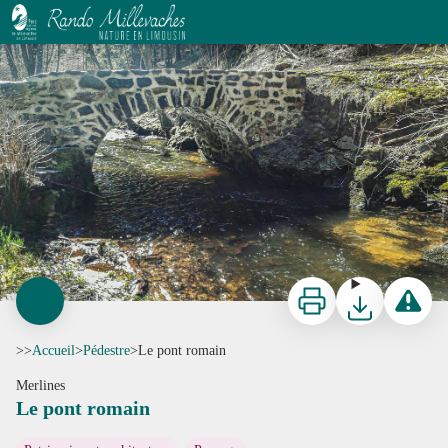
Le pont romain
G.Salat - CC HCC
Imprimer
Télécharger
Signaler 
>>
Accueil
>
Pédestre
>
Le pont romain
Merlines
Le pont romain