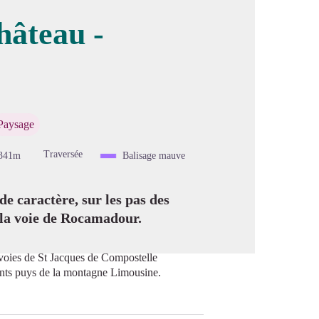
hâteau -
image en plein écran
Paysage
Traversée
341m
Balisage mauve
de caractère, sur les pas des
 la voie de Rocamadour.
s voies de St Jacques de Compostelle
ents puys de la montagne Limousine.