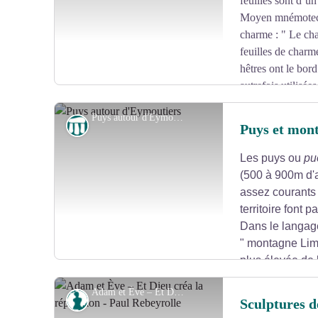
feuilles sont d’un
Moyen mnémotech
charme : " Le cha
feuilles de charme
hêtres ont le bord 
autrefois utilisée
disette), de l'huile alimentaire et également pour l'éclair
Puys autour d'Eymoutiers - Office de tourisme des Portes de Vassivière
Curiosité géologique
Puys et mon
Les puys ou
pu
Voir l'image en plein écran
(500 à 900m d'a
assez courants
territoire font 
Dans le langage
" montagne Limou
plus élevée de 
du plateau de Millevaches englobant le massif de
Adam et Ève – Et Dieu créa la répression - Paul Rebeyrolle - OT PDV Sandrine Pécly
Courtine.
Art
Sculptures d