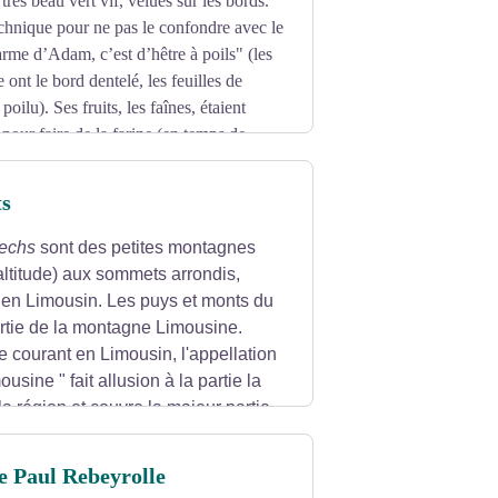
 très beau vert vif, velues sur les bords.
nique pour ne pas le confondre avec le
rme d’Adam, c’est d’hêtre à poils" (les
 ont le bord dentelé, les feuilles de
poilu). Ses fruits, les faînes, étaient
s pour faire de la farine (en temps de
age.
ts
echs
sont des petites montagnes
ltitude) aux sommets arrondis,
 en Limousin. Les puys et monts du
partie de la montagne Limousine.
 courant en Limousin, l'appellation
sine " fait allusion à la partie la
la région et couvre la majeur partie
s Monédières et le plateau de la
e Paul Rebeyrolle