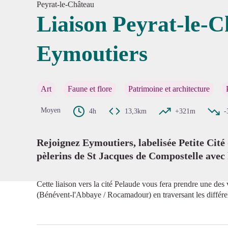
Peyrat-le-Château
Liaison Peyrat-le-C
Eymoutiers
Voir l'
Art
Faune et flore
Patrimoine et architecture
Moyen
4h
13,3km
+321m
-
Rejoignez Eymoutiers, labelisée Petite Cité 
pèlerins de St Jacques de Compostelle avec
Cette liaison vers la cité Pelaude vous fera prendre une de
(Bénévent-l'Abbaye / Rocamadour) en traversant les différ