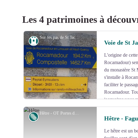
Les 4 patrimoines à découv
Sur les pas de St Jacques... - A. Clavreul - PETR Monts et Barrages
Patrimoine
Voie de St J
L'origine de cett
Rocamadour) semb
du monastère St 
s'installe à Roca
faciliter le passa
Rocamadour
. To
jacquaires vous r
prédécesseurs: villages, églises, chapelles, hospitaux S
Hêtre - OT Portes de Vassiviere - AD
roumieux...
Flore
Hêtre - Fagu
Le hêtre est un be
Voir l'image en plein écran