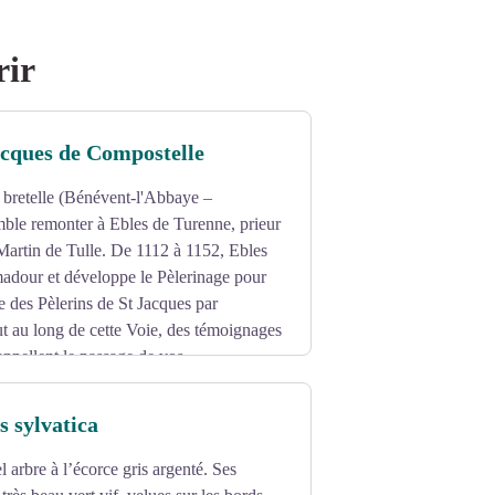
rir
acques de Compostelle
e bretelle (Bénévent-l'Abbaye –
le remonter à Ebles de Turenne, prieur
Martin de Tulle. De 1112 à 1152, Ebles
madour et développe le Pèlerinage pour
ge des Pèlerins de St Jacques par
ut au long de cette Voie, des témoignages
appellent le passage de vos
t Jacques, coquilles, chemins des
s sylvatica
l arbre à l’écorce gris argenté. Ses