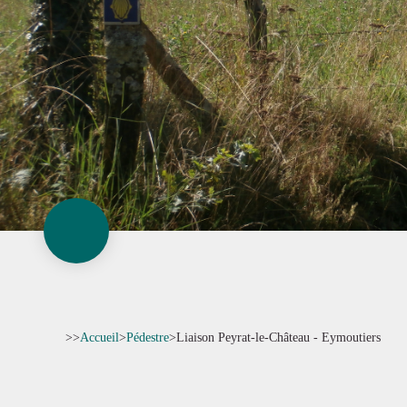
>>
Accueil
>
Pédestre
>
Liaison Peyrat-le-Château - Eymoutiers