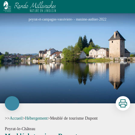
Meublé de tourisme Dupont
peyrat-et-campagne-vassiviere- - maxime-authier-2022
Imprimer
>>
Accueil
>
Hébergement
>
Meublé de tourisme Dupont
Peyrat-le-Château