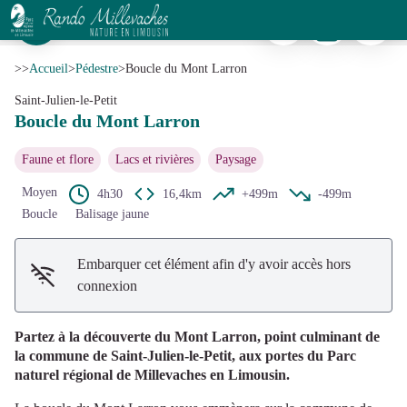
Boucle du Mont Larron
Imprimer
Télécharger
Signaler 
Vue sur Conjat - A. Clavreul - PETR Monts et Barrages
Voir l'image en plein écran
>>
Accueil
>
Pédestre
>
Boucle du Mont Larron
Saint-Julien-le-Petit
Boucle du Mont Larron
Faune et flore
Lacs et rivières
Paysage
Moyen
4h30
16,4km
+499m
-499m
Boucle
Balisage jaune
Embarquer cet élément afin d'y avoir accès hors
connexion
Partez à la découverte du Mont Larron, point culminant de
la commune de Saint-Julien-le-Petit, aux portes du Parc
naturel régional de Millevaches en Limousin.