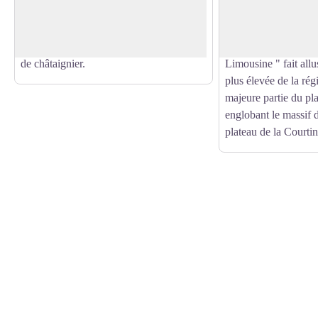
Voir l'image en plein écran
comporte une nef unique, un chevet plat
territoire, fait parti
et un clocher mur à deux baies complété
Limousine. Dans le 
par un clocher carré couvert de bardeaux
Limousin, l'appellat
de châtaignier.
Limousine " fait allus
plus élevée de la rég
majeure partie du pl
englobant le massif 
plateau de la Courtin