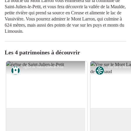
La boucle du Mont Larron vous emmènera sur la commune de
Saint-Julien-le-Petit, et vous fera découvrir la vallée de la Maulde,
petite rivière qui prend sa source en Creuse et alimente le lac de
Vassivière. Vous pourrez admirer le Mont Larron, qui culmine à
624 mètres, mais aussi des points de vue sur les puys et monts du
Limousin.
Les 4 patrimoines à découvrir
église de Saint-Julien-le-Petit - Office de tourisme des Portes de Vassivière
Patrimoine
Point de vue
L'église de Saint-Julien-le-Petit
Le Mont Larron
L'église de Saint-Julien-le-Petit date des
Le mont Larron, qui
XIIIè, Xvè et XVIIIè siècles. Elle
ainsi que tous les au