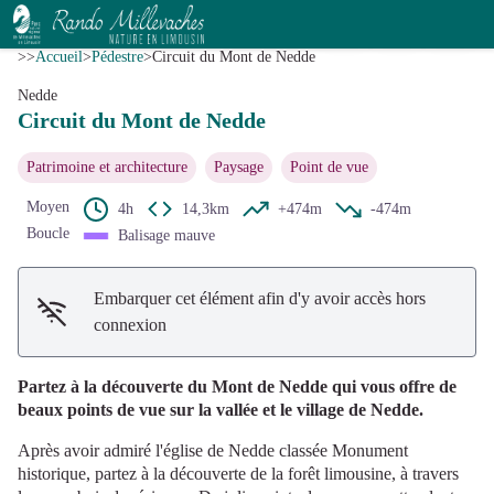
Circuit du Mont de Nedde
Voir l'image en plein écran
A.Clavreul - PETR Monts et Barrages
>>
Accueil
>
Pédestre
>
Circuit du Mont de Nedde
Nedde
Circuit du Mont de Nedde
Patrimoine et architecture
Paysage
Point de vue
Moyen
4h
14,3km
+474m
-474m
Boucle
Balisage mauve
Embarquer cet élément afin d'y avoir accès hors
connexion
Partez à la découverte du Mont de Nedde qui vous offre de
beaux points de vue sur la vallée et le village de Nedde.
Après avoir admiré l'église de Nedde classée Monument
historique, partez à la découverte de la forêt limousine, à travers