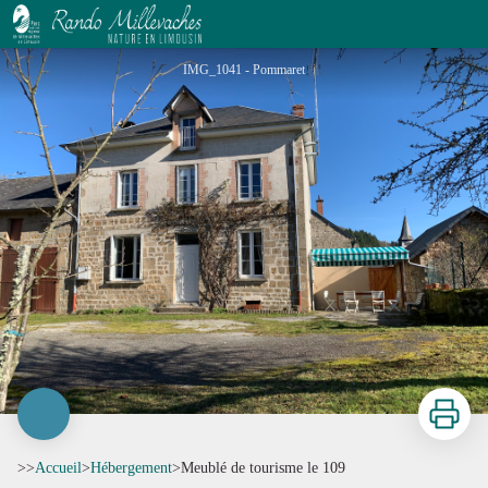
Meublé de tourisme le 109
IMG_1041 - Pommaret
Imprimer
>>
Accueil
>
Hébergement
>
Meublé de tourisme le 109