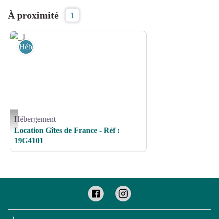
À proximité
1
Hébergement
Hébergement
_1 - GDF 19
Location Gîtes de France - Réf :
19G4101