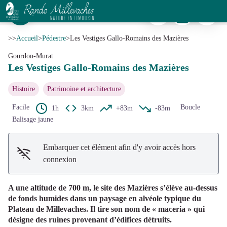
Les Vestiges Gallo-Romains des Mazières
Imprimer
Télécharger
Signaler 
Sur le circuit des Vestiges Gallo-Romains des Mazières - Office de tourisme V2M
Voir l'image en plein écran
>>
Accueil
>
Pédestre
>
Les Vestiges Gallo-Romains des Mazières
Gourdon-Murat
Les Vestiges Gallo-Romains des Mazières
Histoire
Patrimoine et architecture
Facile
Boucle
1h
3km
+83m
-83m
Balisage jaune
Embarquer cet élément afin d'y avoir accès hors
connexion
A une altitude de 700 m, le site des Mazières s’élève au-dessus
de fonds humides dans un paysage en alvéole typique du
Plateau de Millevaches. Il tire son nom de « maceria » qui
désigne des ruines provenant d’édifices détruits.