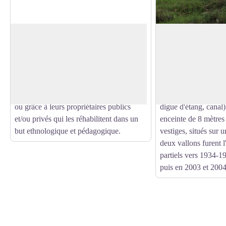
Les Ruines du Moulin
La Villa Gallo-Rom
Si les moulins à eau étaient innombrables
Entre le Travers et le
sur les rivières et les ruisseaux corréziens
Mazières, le site ga
Voir l'image en plein écran
des XVIIème - XIXème siècles,
une villa, un monume
beaucoup sont aujourd'hui ruinés et ne
circulaire, un étang
perdurent que dans la mémoire collective
artisanaux et agricole
ou grâce à leurs propriétaires publics
digue d'étang, canal)
et/ou privés qui les réhabilitent dans un
enceinte de 8 mètres
but ethnologique et pédagogique.
vestiges, situés sur 
deux vallons furent l
partiels vers 1934-
puis en 2003 et 2004