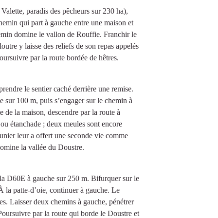
 Valette, paradis des pêcheurs sur 230 ha),
hemin qui part à gauche entre une maison et
emin domine le vallon de Rouffie. Franchir le
loutre y laisse des reliefs de son repas appelés
oursuivre par la route bordée de hêtres.
prendre le sentier caché derrière une remise.
e sur 100 m, puis s’engager sur le chemin à
 de la maison, descendre par la route à
e ou étanchade ; deux meules sont encore
meunier leur a offert une seconde vie comme
domine la vallée du Doustre.
s la D60E à gauche sur 250 m. Bifurquer sur le
À la patte-d’oie, continuer à gauche. Le
es. Laisser deux chemins à gauche, pénétrer
Poursuivre par la route qui borde le Doustre et