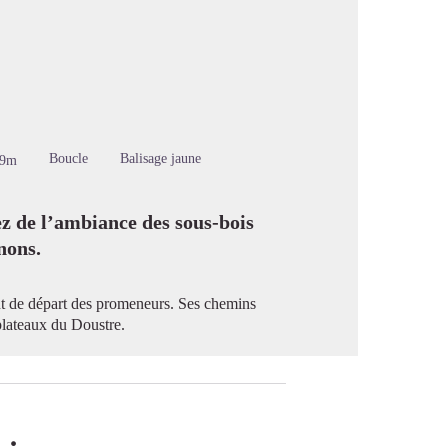
image en plein écran
Boucle
Balisage jaune
79m
tez de l’ambiance des sous-bois
nons.
t de départ des promeneurs. Ses chemins
plateaux du Doustre.