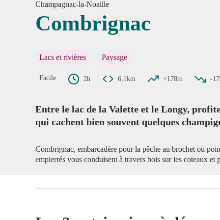
Champagnac-la-Noaille
Combrignac
Voir l'
Lacs et rivières
Paysage
Facile
2h
6,1km
+178m
-1
Entre le lac de la Valette et le Longy, profi
qui cachent bien souvent quelques champig
Combrignac, embarcadère pour la pêche au brochet ou poin
empierrés vous conduisent à travers bois sur les coteaux et 