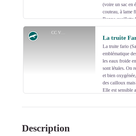
(voire un sac en é
couteau, à lame fi
Bonne cueillette 
CC VEM
Faune
La truite Fa
La truite fario (S
emblématique des 
Voir l'image en plein écran
les eaux froide e
sont létales. On r
et bien oxygénée,
des cailloux mais
Elle est sensible
des rivières, ce qui fait de sa présence, de son absence u
truite fario est une espèce bioindicatrice.
Description
Voir l'image en plein écran