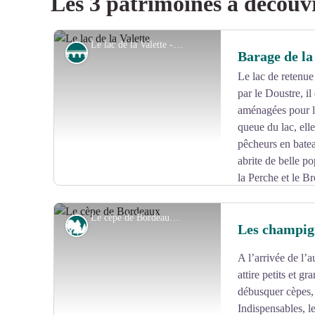
Les 3 patrimoines à découv
Le lac de la Valette - D.Agnoux - CC VEM
Ouvrage
Barage de la
Le lac de retenue
par le Doustre, i
aménagées pour le
queue du lac, ell
pêcheurs en batea
abrite de belle p
la Perche et le B
récemment le Silure.
Le cèpe de Bordeaux - D.Agnoux - CC VEM
Sylviculture
Les champig
A l’arrivée de l’
Voir l'image en plein écran
attire petits et g
débusquer cèpes, 
Indispensables, l