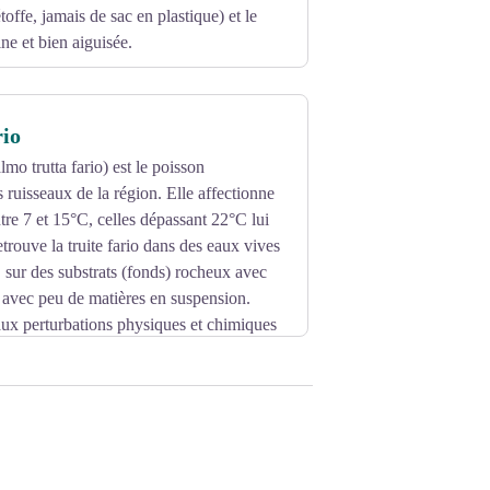
toffe, jamais de sac en plastique) et le
ne et bien aiguisée.
!
rio
almo trutta fario) est le poisson
ruisseaux de la région. Elle affectionne
ntre 7 et 15°C, celles dépassant 22°C lui
etrouve la truite fario dans des eaux vives
 sur des substrats (fonds) rocheux avec
 avec peu de matières en suspension.
 aux perturbations physiques et chimiques
ne indication de l’état du milieu : la