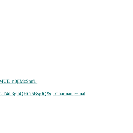
lNMUE_n8jIMzSmf1-
2T4dt3glhQHCt5BspJQ&q=Charmante+maison+d