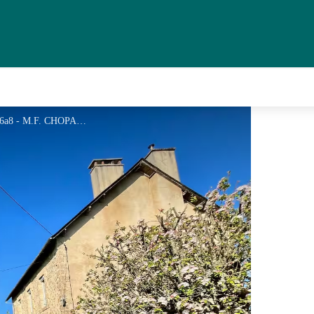
d8668bc9-a07e-43eb-acb9-6b054ae086a8 - M.F. CHOPARD