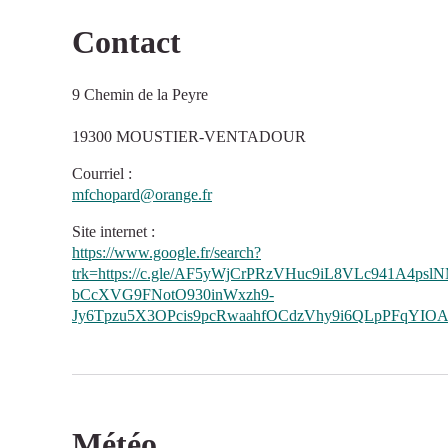
Contact
9 Chemin de la Peyre
19300 MOUSTIER-VENTADOUR
Courriel
:
mfchopard@orange.fr
Site internet
:
https://www.google.fr/search?
trk=https://c.gle/AF5yWjCrPRzVHuc9iL8VLc941A4ps
bCcXVG9FNotO930inWxzh9-
Jy6Tpzu5X3OPcis9pcRwaahfOCdzVhy9i6QLpPFqYIOA
Météo