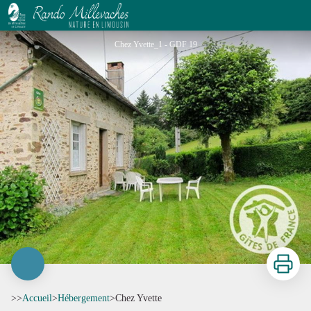
Chez Yvette
Chez Yvette_1 - GDF 19
Imprimer
>>
Accueil
>
Hébergement
>
Chez Yvette