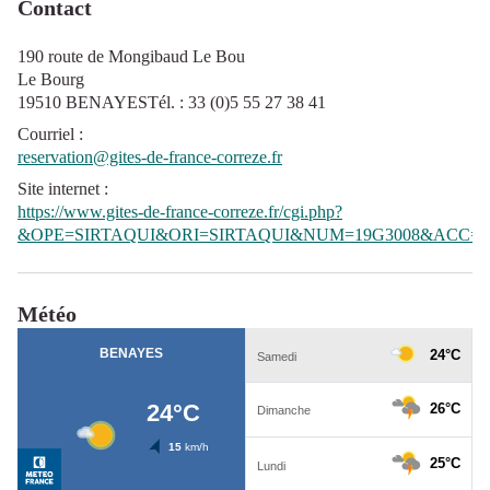
Contact
190 route de Mongibaud Le Bou
Le Bourg
19510 BENAYESTél. : 33 (0)5 55 27 38 41
Courriel
:
reservation@gites-de-france-correze.fr
Site internet
:
https://www.gites-de-france-correze.fr/cgi.php?
&OPE=SIRTAQUI&ORI=SIRTAQUI&NUM=19G3008&ACC=G
Météo