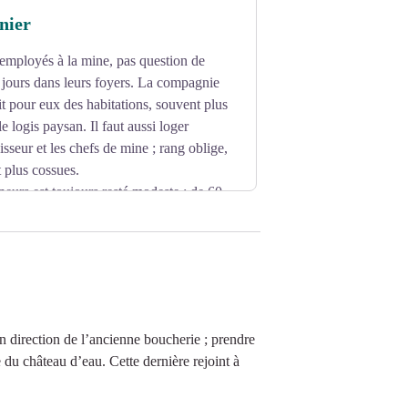
nier
employés à la mine, pas question de
s jours dans leurs foyers. La compagnie
it pour eux des habitations, souvent plus
e logis paysan. Il faut aussi loger
gisseur et les chefs de mine ; rang oblige,
 plus cossues.
urs est toujours resté modeste : de 60
Restent en mémoire de la mine ces
en direction de l’ancienne boucherie ; prendre
e du château d’eau. Cette dernière rejoint à