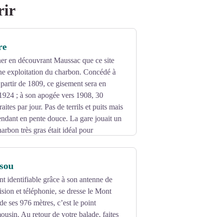
rir
re
ner en découvrant Maussac que ce site
’une exploitation du charbon. Concédé à
artir de 1809, ce gisement sera en
 1924 ; à son apogée vers 1908, 30
aites par jour. Pas de terrils et puits mais
endant en pente douce. La gare jouait un
harbon très gras était idéal pour
lle consommait la quasi-totalité de la
sou
nt identifiable grâce à son antenne de
ision et téléphonie, se dresse le Mont
e ses 976 mètres, c’est le point
usin. Au retour de votre balade, faites