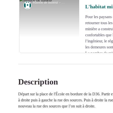
Maison de mineur - CC HCC
Patrimoine
L'habitat mi
Pour les paysans 
Voir l'image en plein écran
retourner tous le
minière a constru
confortables que l
l’ingénieur, le ré
les demeures sont
Le nombre de mine
en 1902, il tombe à 20 en 1923, date de la fermeture. 
logements à l’architecture particulière.
Description
Voir l'image en plein écran
Départ sur la place de l'École en bordure de la D36. Partir 
à droite puis à gauche la rue des sources. Puis à droite la ru
nouveau la rue des sources que l’on suit à droite.