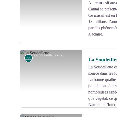
Autre massif auv
Cantal se présent
Voir l'image en plein écran
Ce massif est en f
13 millions d’ann
par des phénomèn
glaciaire.
La Soudeillette - G.Salat - CC HCC
Rivière
La Soudeille
La Soudeillette e
source dans les f
Voir l'image en plein écran
La bonne qualité 
populations de tr
nombreuses espèc
que végétal, ce q
Naturelle d’Intérê
également été utilisée par l’homme pour faire tourner l