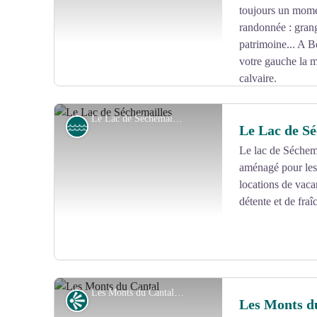
toujours un mome
randonnée : grang
patrimoine... A B
votre gauche la m
calvaire.
Le Lac de Séchemailles - G.Salat - CC HCC
Lac
Le Lac de Sé
Le lac de Séchema
aménagé pour les 
Voir l'image en plein écran
locations de vaca
détente et de fraî
Les Monts du Cantal - G.Salat - CC HCC
Point de vue
Les Monts d