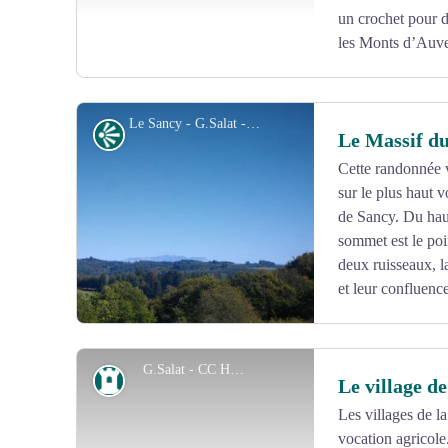
un crochet pour 
les Monts d’Auve
Le Sancy - G.Salat - CC HCC
Point de vue
Le Massif d
Cette randonnée 
sur le plus haut 
Voir l'image en plein écran
de Sancy. Du haut
sommet est le poi
deux ruisseaux, l
et leur confluen
G.Salat - CC HCC
Patrimoine
Le village d
Les villages de l
vocation agricole
Voir l'image en plein écran