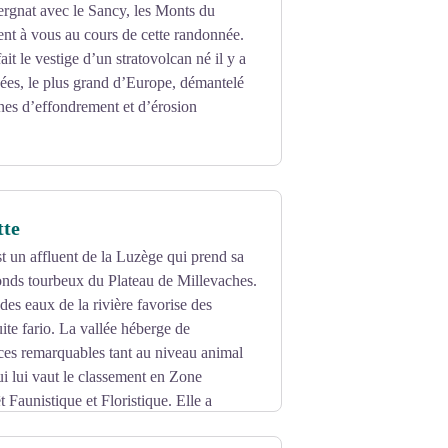
ergnat avec le Sancy, les Monts du
ent à vous au cours de cette randonnée.
ait le vestige d’un stratovolcan né il y a
ées, le plus grand d’Europe, démantelé
es d’effondrement et d’érosion
tte
st un affluent de la Luzège qui prend sa
onds tourbeux du Plateau de Millevaches.
des eaux de la rivière favorise des
uite fario. La vallée héberge de
es remarquables tant au niveau animal
ui lui vaut le classement en Zone
t Faunistique et Floristique. Elle a
es moulins que celui du Pézareix.