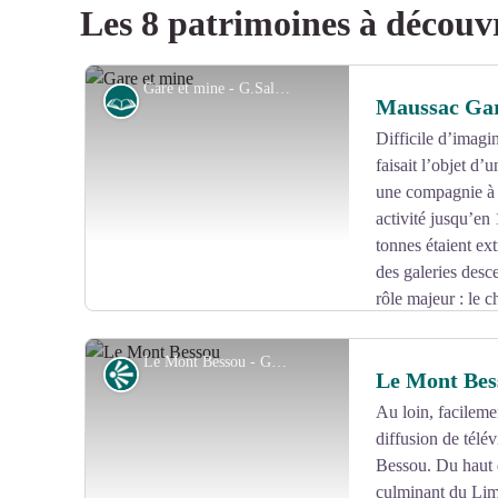
Les 8 patrimoines à découv
Gare et mine - G.Salat - CC HCC
Histoire
Maussac Ga
Difficile d’imagi
faisait l’objet d
une compagnie à p
activité jusqu’en
tonnes étaient extr
des galeries desc
rôle majeur : le c
l’alimentation des forges ; la manufacture d’armes de Tu
production.
Le Mont Bessou - G.Salat - CC HCC
Point de vue
Le Mont Bes
Au loin, facileme
diffusion de télév
Voir l'image en plein écran
Bessou. Du haut d
culminant du Limo