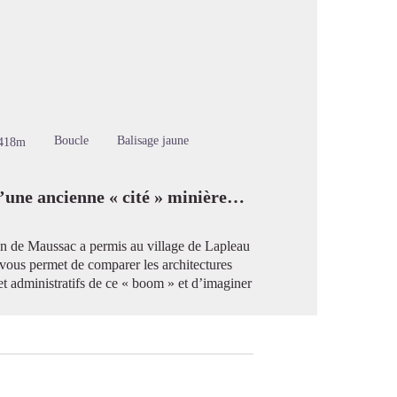
image en plein écran
Boucle
Balisage jaune
418m
d’une ancienne « cité » minière…
bon de Maussac a permis au village de Lapleau
vous permet de comparer les architectures
t administratifs de ce « boom » et d’imaginer