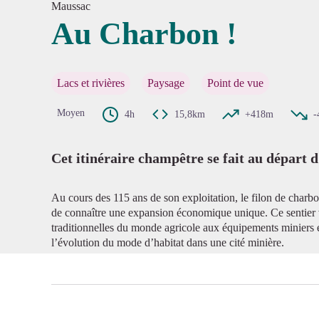
Maussac
Au Charbon !
Voir l'
Lacs et rivières
Paysage
Point de vue
Moyen
4h
15,8km
+418m
-
Cet itinéraire champêtre se fait au départ 
Au cours des 115 ans de son exploitation, le filon de char
de connaître une expansion économique unique. Ce sentier 
traditionnelles du monde agricole aux équipements miniers e
l’évolution du mode d’habitat dans une cité minière.