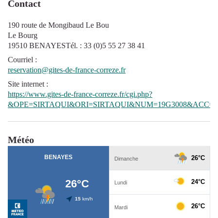
Contact
190 route de Mongibaud Le Bou
Le Bourg
19510 BENAYESTél. : 33 (0)5 55 27 38 41
Courriel
:
reservation@gites-de-france-correze.fr
Site internet
:
https://www.gites-de-france-correze.fr/cgi.php?
&OPE=SIRTAQUI&ORI=SIRTAQUI&NUM=19G3008&ACC=G
Météo