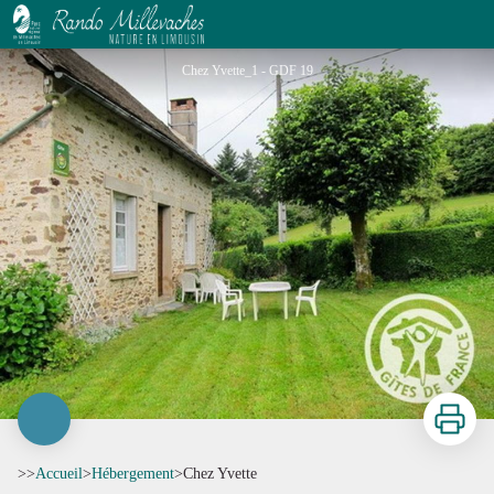
Chez Yvette
Chez Yvette_1 - GDF 19
Imprimer
>>
Accueil
>
Hébergement
>
Chez Yvette