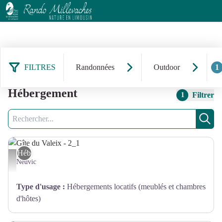
FILTRES
Randonnées
Outdoor
1
1 278 résultats services :
Hébergement
Filtrer
1
Recherche
Rech
Hébergement
Gîte du Valeix - 2_1 - GDF 19
Neuvic
Type d'usage
:
Hébergements locatifs (meublés et chambres
d'hôtes)