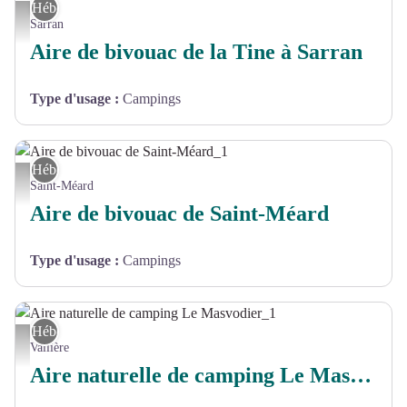
Hébergement
Aire-bivouac-Sarran-1 - Mairie de Sarran
Sarran
Aire de bivouac de la Tine à Sarran
Type d'usage
:
Campings
Hébergement
Aire de bivouac de Saint-Méard_1 - Mairie de St Méard
Saint-Méard
Aire de bivouac de Saint-Méard
Type d'usage
:
Campings
Hébergement
Aire naturelle de camping Le Masvodier_1 - pixabay
Vallière
Aire naturelle de camping Le Masvodier