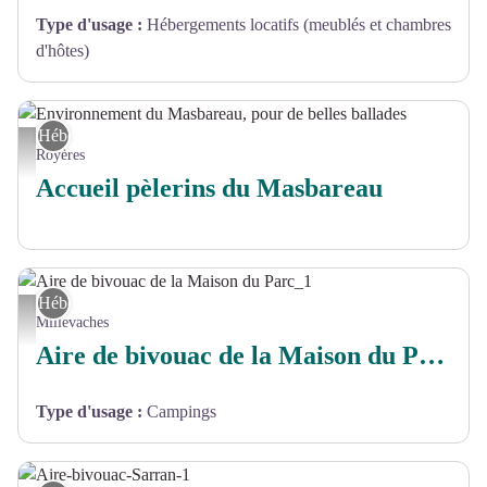
Type d'usage
:
Hébergements locatifs (meublés et chambres
d'hôtes)
Hébergement
Environnement du Masbareau, pour de belles ballades - Le Masbareau
Royères
Accueil pèlerins du Masbareau
Hébergement
Aire de bivouac de la Maison du Parc_1 - PNR Millevaches
Millevaches
Aire de bivouac de la Maison du Parc Naturel Régional de Millevaches
Type d'usage
:
Campings