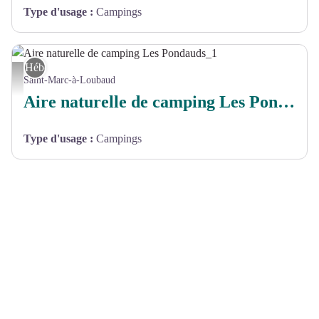
Type d'usage
:
Campings
Hébergement
Aire naturelle de camping Les Pondauds_1 - mairie st marc à loubaud
Saint-Marc-à-Loubaud
Aire naturelle de camping Les Pondauds
Type d'usage
:
Campings