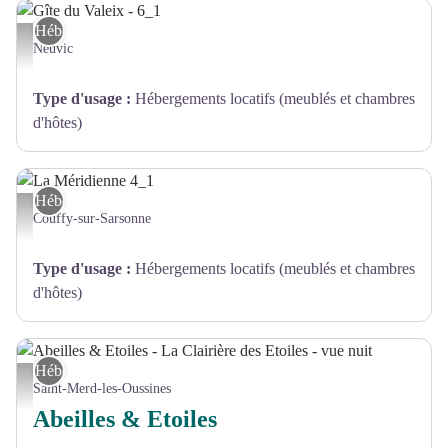
Hébergement
Gîte du Valeix - 6_1 - GDF 19
Neuvic
Type d'usage
:
Hébergements locatifs (meublés et chambres
d'hôtes)
Hébergement
La Méridienne 4_1 - GDF 19
Couffy-sur-Sarsonne
Type d'usage
:
Hébergements locatifs (meublés et chambres
d'hôtes)
Hébergement
Abeilles & Etoiles - La Clairière des Etoiles - vue nuit - Abeilles & Etoiles
Saint-Merd-les-Oussines
Abeilles & Etoiles