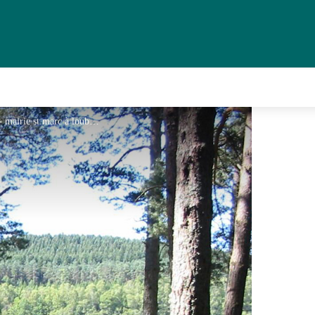
Aire naturelle de camping Pelletanges_1 - mairie st marc à loubaud