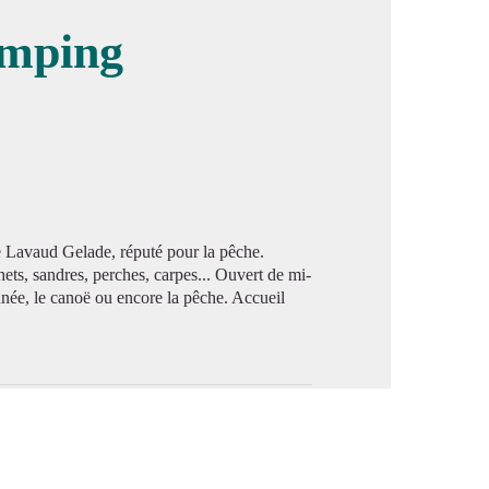
amping
image en plein écran
e Lavaud Gelade, réputé pour la pêche.
hets, sandres, perches, carpes... Ouvert de mi-
onnée, le canoë ou encore la pêche. Accueil