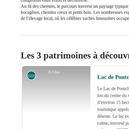
compromis entre effort et découverte.
Au fil des chemins, le parcours traverse un paysage typique 
bocagères, chemins creux et petits bois. Les nombreuses expl
de l’élevage local, où les célèbres vaches limousines occupe
Les 3 patrimoines à découv
B.Charles
Lac
Lac de Pont
Le Lac de Pontcha
km du centre du v
d’environ 15 hecta
touristique appréci
détente. Le lac e
calme, traversé p