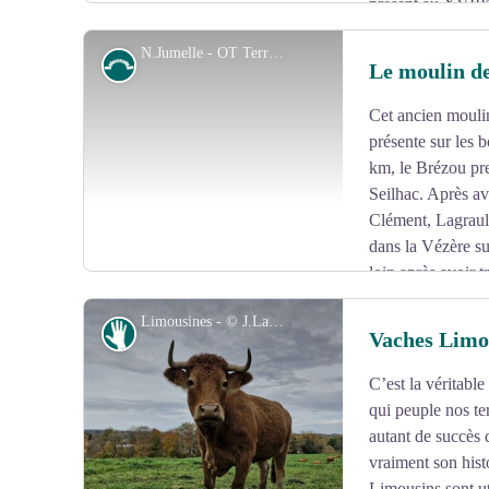
présent au XVIIIᵉ 
monastère bénédictin de Vigeois. Asséché après la dest
N.Jumelle - OT Terres de Corrèze
Révolution française, il a été remis en eau en 1973 et e
Petit patrimoine
Le moulin de
loisirs locaux.
Cet ancien moulin
Voir l'image en plein écran
présente sur les 
km, le Brézou pr
Seilhac. Après av
Clément, Lagrauliè
dans la Vézère s
loin après avoir 
moulin de la forêt sur le petit chemin qui surplombe les
Limousines - © J.Lautrete - OT TDC
entendre le bruit de la chute que forme le Brezou en se 
Savoir-faire
Vaches Limo
C’est la véritable
Voir l'image en plein écran
qui peuple nos ter
autant de succès
vraiment son hist
Limousins sont ut