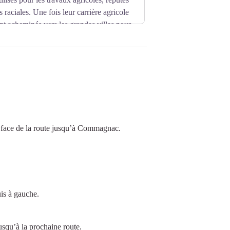
s raciales. Une fois leur carrière agricole
ent acheminés vers les grandes villes pour
connaît un véritable déclin à cause de
ées 1960 que la tendance s’inverse. Régis
de Meilhards situé au nord-est de la
iter les jeunes à continuer de travailler
oque, sera de faire sortir les vaches de
née, été comme hiver, pour les faire
et abondante.
en face de la route jusqu’à Commagnac.
uis à gauche.
usqu’à la prochaine route.