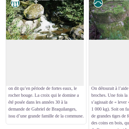
Curiosité géologique
Petit patrimoin
Le rocher Branlant
Taille de meule
Sur le pont qui enjambe le ruisseau du
Les meules des mouli
Doustre, vous pouvez admirer le Rocher
taillées dans le grani
Voir l'image en plein écran
Branlant et sa croix. Ce chaos de granit
de la future meule, o
érodé et arrondi par le temps et les eaux
bloc rocheux sa forme
est posé à l’aplomb d’une petite cascade ;
d’une ficelle (1.20 à
on dit qu’en période de fortes eaux, le
On détourait à l’aide 
rocher bouge. La croix qui le domine a
broches. Une fois la 
été posée dans les années 30 à la
s’agissait de « lever
demande de Gabriel de Braquilanges,
1 000 kg). Soit on fai
issu d’une grande famille de la commune.
de grandes tiges de fe
des coins en bois, qu