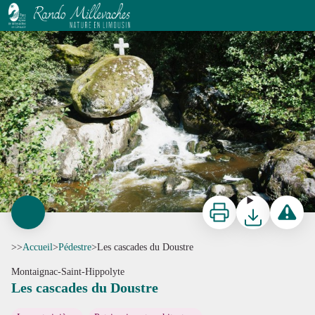
Les cascades du Doustre
Le Rocher Branlant - ©D. Agnoux, CCVEM
Imprimer
Télécharger
Signaler 
>>
Accueil
>
Pédestre
>
Les cascades du Doustre
Montaignac-Saint-Hippolyte
Les cascades du Doustre