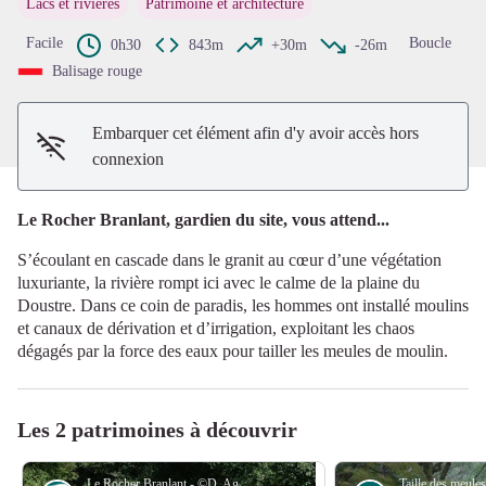
Lacs et rivières
Patrimoine et architecture
Voir l'image en plein écran
Facile
Boucle
0h30
843m
+30m
-26m
Balisage rouge
Embarquer cet élément afin d'y avoir accès hors
connexion
Le Rocher Branlant, gardien du site, vous attend...
S’écoulant en cascade dans le granit au cœur d’une végétation
luxuriante, la rivière rompt ici avec le calme de la plaine du
Doustre. Dans ce coin de paradis, les hommes ont installé moulins
et canaux de dérivation et d’irrigation, exploitant les chaos
dégagés par la force des eaux pour tailler les meules de moulin.
Les 2 patrimoines à découvrir
Le Rocher Branlant - ©D. Agnoux, CCVEM