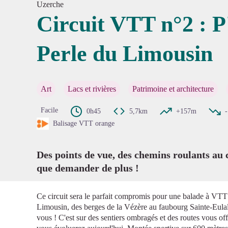
Uzerche
Circuit VTT n°2 : P'
Perle du Limousin
Voir l'
Art
Lacs et rivières
Patrimoine et architecture
Facile
0h45
5,7km
+157m
Balisage VTT orange
Des points de vue, des chemins roulants au 
que demander de plus !
Ce circuit sera le parfait compromis pour une balade à VTT 
Limousin, des berges de la Vézère au faubourg Sainte-Eulal
vous ! C'est sur des sentiers ombragés et des routes vous of