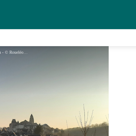
P'tit tour de la perle du Limousin - © Roueléovert