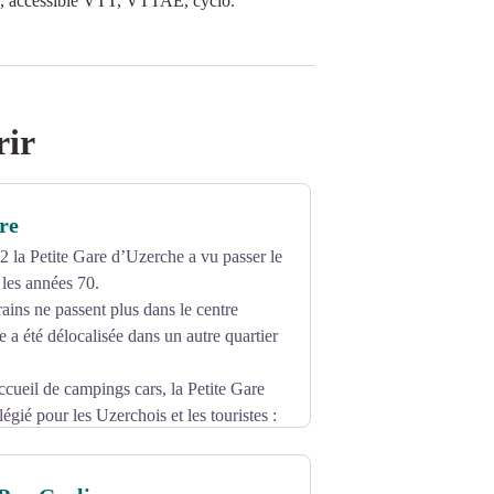
es, accessible VTT, VTTAE, cyclo.
rir
re
 la Petite Gare d’Uzerche a vu passer le
 les années 70.
rains ne passent plus dans le centre
e a été délocalisée dans un autre quartier
cueil de campings cars, la Petite Gare
ilégié pour les Uzerchois et les touristes :
hing ; …