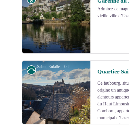
Garenne du 
Admirez ce magnif
vieille ville d’Uz
Voir l'image en plein écran
Sainte Eulalie - © JL OT TDC
Petit patrimoine
Quartier Sai
Ce faubourg, situé
Voir l'image en plein écran
origine un antique
alentours appart
du Haut Limousin
Comborn, apparte
municipal d’Uzerc
communes. Les rel