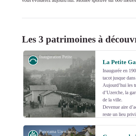
vous évoluerez aujourd'hui. Montée sportive sur 600 mètr
Les 3 patrimoines à découv
Inauguration Petite Gare d'Uzerche - Uzerche Tourisme
Petit patrimoine
La Petite Ga
Inaugurée en 1902
tacot jusque dans
Aujourd’hui les t
d’Uzerche, la gar
de la ville.
Devenue aire d’ac
reste un lieu priv
balade détente ou sportive, à pied ou en vélo ; géocac
Panorama Uzerche - Uzerche Tourisme
Point de vue