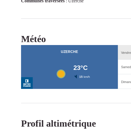
Communes traversées
:
Uzerche
Météo
Profil altimétrique