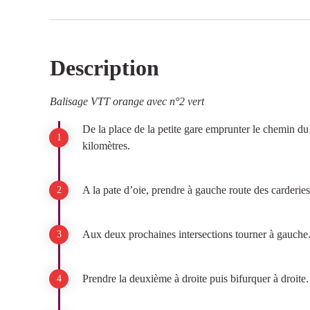
tendues. Pierre-Gabriel Besse-Chevalier, maire de Sain
intérêts de sa commune. Mais, malgré ses protestations
royale de Charles X ordonna la fusion des 2 communes
Description
Voir l'image en plein écran
Balisage VTT orange avec n°2 vert
De la place de la petite gare emprunter le chemin d
kilomètres.
A la pate d’oie, prendre à gauche route des carderies
Aux deux prochaines intersections tourner à gauche
Prendre la deuxième à droite puis bifurquer à droite.