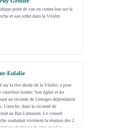
Puy Grolier
ique point de vue en contre-bas sur la
erche et son reflet dans la Vézère.
nt-Eulalie
 sur la rive droite de la Vézère, a pour
 carrefour routier. Son église et les
enant au vicomte de Limoges dépendaient
. Uzerche, dans la vicomté de
nait au Bas Limousin. Le conseil
he souhaitait vivement la réunion des 2
ations devinrent de plus en plus