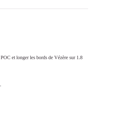
te Eulalie, défendit ardemment les
, le 22 février 1826 une ordonnance
.
u POC et longer les bords de Vézère sur 1.8
.
.