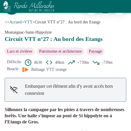
Circuit VTT n°27 : Au bord des Etangs
Imprimer
Télécharger
Signaler 
Etang de Gros - CC VEM
Voir l'image en plein écran
>>
Accueil
>
VTT
>
Circuit VTT n°27 : Au bord des Etangs
Montaignac-Saint-Hippolyte
Circuit VTT n°27 : Au bord des Etangs
Lacs et rivières
Patrimoine et architecture
Paysage
Difficile
4h30
40km
+739m
-739m
Boucle
Balisage VTT orange
Embarquer cet élément afin d'y avoir accès hors
connexion
Sillonnez la campagne par les pistes à travers de nombreuses
forêts. Une halte s’impose au pont de St hippolyte ou à
l’Etangs de Gros.