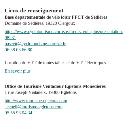
Lieux de renseignement
Base départementale de vélo loisir FFCT de Sédières
Domaine de Sédières,
19320
Clergoux
https://www.cyclotourisme-correze.fr/en-savoir-plus/presentation-
98231
basevtt@cyclotourisme-correze.fr
06 38 03 66 80
Location de VTT de toutes tailles et de VTT électriques.
En savoir plus
Office de Tourisme Ventadour-Egletons-Monédières
1 rue Joseph Vialaneix,
19300
Egletons
http://www.tourisme-egletons.com
accueil@tourisme-egletons.com
05 55 93 04 34