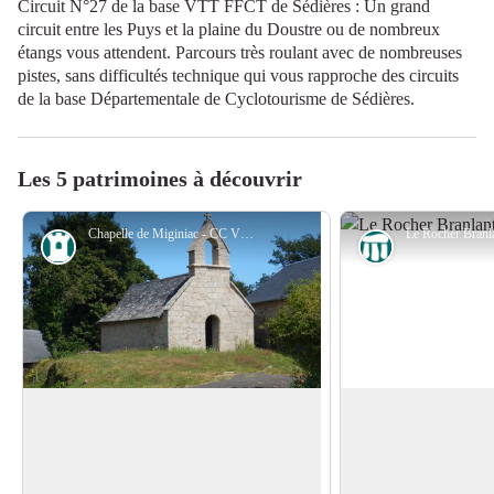
Circuit N°27 de la base VTT FFCT de Sédières : Un grand
circuit entre les Puys et la plaine du Doustre ou de nombreux
étangs vous attendent. Parcours très roulant avec de nombreuses
pistes, sans difficultés technique qui vous rapproche des circuits
de la base Départementale de Cyclotourisme de Sédières.
Les 5 patrimoines à découvrir
Chapelle de Miginiac - CC VEM
Patrimoine
Curiosité géol
Chapelle de Miginiac
Le rocher Branlan
Cet édifice de dimensions modestes
Sur le pont qui enja
semble remonter au moins aux années
Doustre, vous pouve
Voir l'image en plein écran