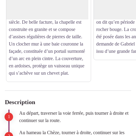
1600. Il a,
Branlant et sa croix.
par la suite, subi des modifications dans
érodé et arrondi par 
le courant du XVIIème ou XVIIIème
est posé à l’aplomb d
siècle. De belle facture, la chapelle est
on dit qu’en période 
construite en granite et se compose
rocher bouge. La cro
d’assises régulières de pierres de taille.
été posée dans les an
Un clocher mur à une baie couronne la
demande de Gabriel 
façade, constituée d’un portail surmonté
issu d’une grande fa
d’un arc en plein cintre. La couverture,
en ardoises, protège un vaisseau unique
qui s’achève sur un chevet plat.
Description
Au départ, traverser la voie ferrée, puis tourner à droite et
continuer sur la route.
Au hameau la Chèze, tourner à droite, continuer sur les