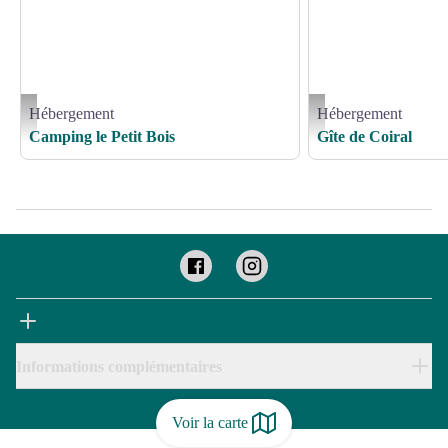
Hébergement
Hébergement
Camping le petit Bois Saint-Merd de Lapleau_1 - Camping le Petit Bois
Gîte de Coiral_1 - GDF 19
Camping le Petit Bois
Gîte de Coiral
Informations complémentaires
Voir la carte