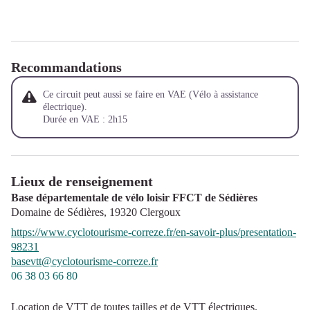
Recommandations
Ce circuit peut aussi se faire en VAE (Vélo à assistance
électrique).
Durée en VAE : 2h15
Lieux de renseignement
Base départementale de vélo loisir FFCT de Sédières
Domaine de Sédières,
19320
Clergoux
https://www.cyclotourisme-correze.fr/en-savoir-plus/presentation-
98231
basevtt@cyclotourisme-correze.fr
06 38 03 66 80
Location de VTT de toutes tailles et de VTT électriques.