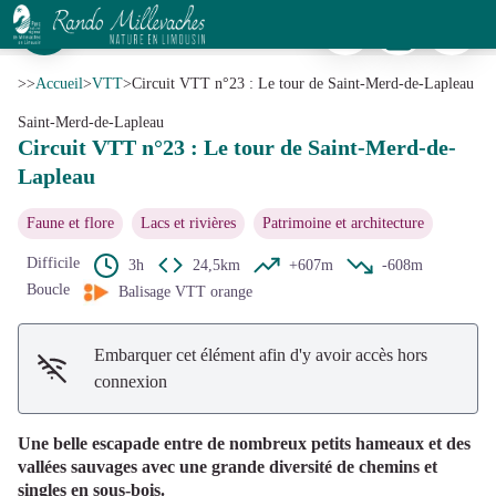
Circuit VTT n°23 : Le tour de Saint-Merd-de-Lapleau
Imprimer
Télécharger
Signaler 
Chemin forestier - CC VEM
Voir l'image en plein écran
>>
Accueil
>
VTT
>
Circuit VTT n°23 : Le tour de Saint-Merd-de-Lapleau
Saint-Merd-de-Lapleau
Circuit VTT n°23 : Le tour de Saint-Merd-de-
Lapleau
Faune et flore
Lacs et rivières
Patrimoine et architecture
Difficile
3h
24,5km
+607m
-608m
Boucle
Balisage VTT orange
Embarquer cet élément afin d'y avoir accès hors
connexion
Une belle escapade entre de nombreux petits hameaux et des
vallées sauvages avec une grande diversité de chemins et
singles en sous-bois.