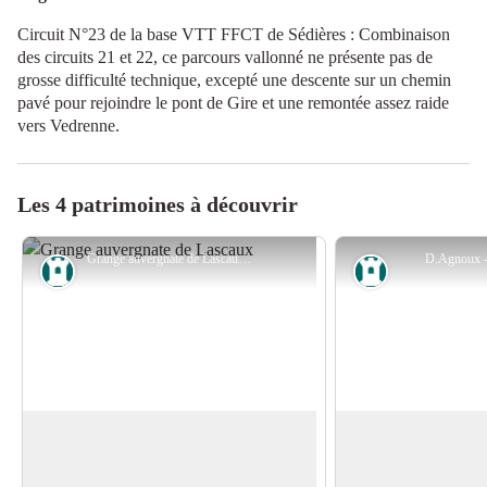
Circuit N°23 de la base VTT FFCT de Sédières : Combinaison
des circuits 21 et 22, ce parcours vallonné ne présente pas de
grosse difficulté technique, excepté une descente sur un chemin
pavé pour rejoindre le pont de Gire et une remontée assez raide
vers Vedrenne.
Les 4 patrimoines à découvrir
Grange auvergnate de Lascaux - D.Agnoux - CC VEM
D.Agnoux 
Patrimoine
Patrimoine
Grange
Fournil de Peuch
Rattaché ou indépen
Les fermes traditionnelles sont plutôt
d’habitation, le four