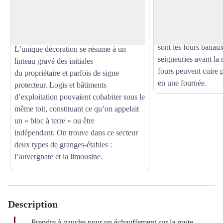
basses, recouverte par une
Voir l'image en plein écran
indissociable de l’hab
massive toiture d’ardoise ou de lauze.
Corrézien. La taille 
Les murs sont généralement faits de
suivant les modèles, 
pierres de granit ou de gneiss non taillées.
sont les fours banaux
L’unique décoration se résume à un
seigneuries avant la 
linteau gravé des initiales
fours peuvent cuire 
du propriétaire et parfois de signe
en une fournée.
protecteur. Logis et bâtiments
d’exploitation pouvaient cohabiter sous le
même toit, constituant ce qu’on appelait
un « bloc à terre » ou être
indépendant. On trouve dans ce secteur
deux types de granges-étables :
l’auvergnate et la limousine.
Description
Prendre à gauche pour un échauffement sur la route