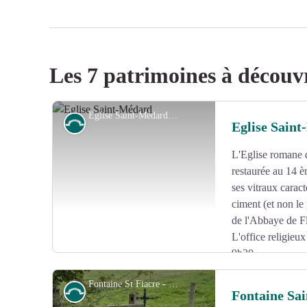
Les 7 patrimoines à découv
Eglise Saint-Médard - © F.Comby
Petit patrimoine
Eglise Sain
L'Eglise romane d
restaurée au 14 è
ses vitraux caract
ciment (et non le 
de l'Abbaye de Fl
L'office religieu
9h30.
Fontaine St Fiacre - © Mairie Beyssenac
Petit patrimoine
Fontaine Sai