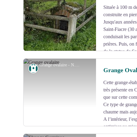
Située à 100 m de 
Voir l'image en plein écran
construite en pier
Jusqu'aux années 
Saint-Fiacre (30 
conduisait les par
prières. Puis, on 
de la statue de Sa
fontaine possède les vertus de traiter les convulsions des
Grange ovalaire - N.Jumelle - Office de Tourisme Terres de Corrèze
digestif.
Patrimoine
Grange Oval
Cette grange-étab
Voir l'image en plein écran
très présente en 
que sur cette com
Ce type de grange 
chaume mais aujou
A l’intérieur, l’e
optimiser au mieu
grange, un poulailler et une porcherie.