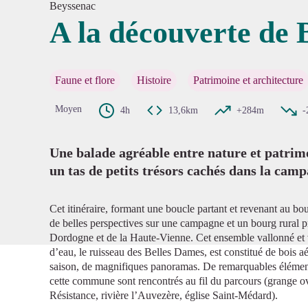
Beyssenac
A la découverte de 
Voir l'
Faune et flore
Histoire
Patrimoine et architecture
Moyen
4h
13,6km
+284m
-
Une balade agréable entre nature et patrimo
un tas de petits trésors cachés dans la ca
Cet itinéraire, formant une boucle partant et revenant au bou
de belles perspectives sur une campagne et un bourg rural p
Dordogne et de la Haute-Vienne. Cet ensemble vallonné et ve
d’eau, le ruisseau des Belles Dames, est constitué de bois a
saison, de magnifiques panoramas. De remarquables éléments
cette commune sont rencontrés au fil du parcours (grange ova
Résistance, rivière l’Auvezère, église Saint-Médard).