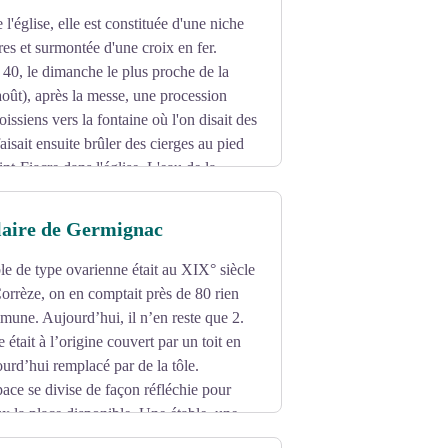
l'église, elle est constituée d'une niche
res et surmontée d'une croix en fer.
40, le dimanche le plus proche de la
août), après la messe, une procession
oissiens vers la fontaine où l'on disait des
faisait ensuite brûler des cierges au pied
int-Fiacre dans l'église. L'eau de la
 enfants et les troubles de l'appareil
aire de Germignac
le de type ovarienne était au XIX° siècle
Corrèze, on en comptait près de 80 rien
mune. Aujourd’hui, il n’en reste que 2.
était à l’origine couvert par un toit en
rd’hui remplacé par de la tôle.
space se divise de façon réfléchie pour
x la place disponible. Une étable, une