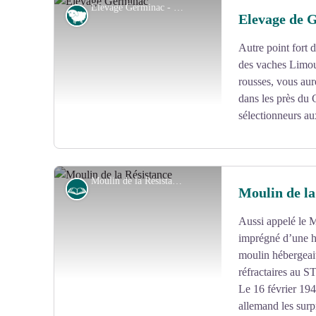
Elevage Germinac - N.Jumelle - Office de Tourisme Terres de Corrèze
Agropastoralisme
Elevage de 
Autre point fort d
Voir l'image en plein écran
des vaches Limous
rousses, vous aur
dans les près du
sélectionneurs au
Moulin de la Résistance - C.Bastiane - Office de tourisme Terres de Corrèze
Histoire
Moulin de la
Aussi appelé le M
Voir l'image en plein écran
imprégné d’une hi
moulin hébergeai
réfractaires au S
Le 16 février 194
allemand les surp