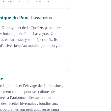
s dont 6 morts en déportation, 7
 former le Bataillon Violette, bataillon
nique du Pont Lasveyras
a Dordogne et de la Corrèze, parcourez
 de la mémoire : années 1940 à 1945,
ier botanique du Pont-Lasveyras. Une
tèle des martyrs.
es et d'arbustes y sont répertoriés. Ils
d'arriver jusqu'au moulin, point d'orgue
moulin une exposition présentant les
ie
de la pomme et l’élevage des Limousines,
alement connue pour ses cultures de
tées à l’automne, elles se marient
 des recettes hivernales : boudins aux
s ou crèmes son petit goût sucré saura