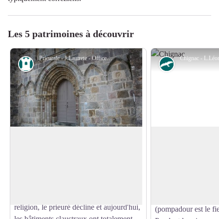
Les 5 patrimoines à découvrir
Prieurale - J.Lautrete - Office de Tourisme Terres de Corrèze
Patrimoine
Faune
Prieurale d’Arnac
Domaine de Chign
Église prieuriale des XIIe et XIIIe siècles
Situé à 2km du châte
construit par Guy de Lastours. Cette
domaine de Chignac 
Voir l'image en plein écran
église paroissiale dédiée à Saint Pierre est
unique en France car
accompagnée d'un petit monastère. Après
Haras. Elle accueill
la guerre de Cent ans et les guerres de
chevaux de race Ara
religion, le prieuré décline et aujourd'hui,
(pompadour est le fie
les bâtiments claustraux ont totalement