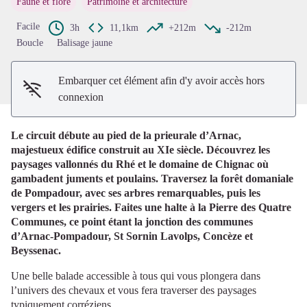
Faune et flore
Patrimoine et architecture
Voir l'image en plein écran
Facile
3h
11,1km
+212m
-212m
Boucle
Balisage jaune
Embarquer cet élément afin d'y avoir accès hors
connexion
Le circuit débute au pied de la prieurale d’Arnac,
majestueux édifice construit au XIe siècle. Découvrez les
paysages vallonnés du Rhé et le domaine de Chignac où
gambadent juments et poulains. Traversez la forêt domaniale
de Pompadour, avec ses arbres remarquables, puis les
vergers et les prairies. Faites une halte à la Pierre des Quatre
Communes, ce point étant la jonction des communes
d’Arnac-Pompadour, St Sornin Lavolps, Concèze et
Beyssenac.
Une belle balade accessible à tous qui vous plongera dans
l’univers des chevaux et vous fera traverser des paysages
typiquement corréziens.