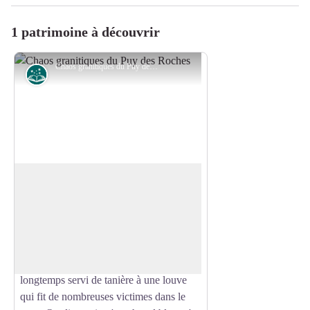
1 patrimoine à découvrir
Chaos granitiques du Puy des Roches - A.Clavreul - PETR Monts et Barrages
Légende
Le Puy des Roches
Selon la légende, on prétend que les
roches ont été apportées par la Vierge
Voir l'image en plein écran
dans son tablier et on y montre les traces
de ses pas et du berceau de l'enfant Jésus.
L'endroit est malfamé. Ces roches ont
longtemps servi de tanière à une louve
qui fit de nombreuses victimes dans le