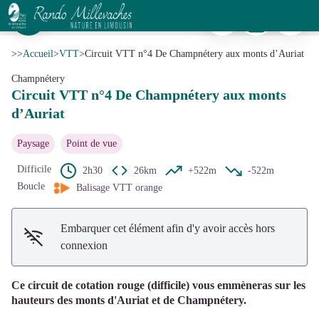
Circuit VTT n°4 De Champnétery aux monts d’Auriat
Imprimer
Télécharger
Signaler 
Auriat - Chemin du borg d'étang du Moulin de la Farge - Pays Monts et Barrages - Aurélien Clavreul
Voir l'image en plein écran
>>
Accueil
>
VTT
>
Circuit VTT n°4 De Champnétery aux monts d’Auriat
Champnétery
Circuit VTT n°4 De Champnétery aux monts
d’Auriat
Paysage
Point de vue
Difficile
2h30
26km
+522m
-522m
Boucle
Balisage VTT orange
Embarquer cet élément afin d'y avoir accès hors
connexion
Ce circuit de cotation rouge (difficile) vous emmèneras sur les
hauteurs des monts d'Auriat et de Champnétery.