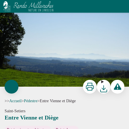
Entre Vienne et Diège
J.Primpier - PNRML
Imprimer
Télécharger
Signaler 
>>
Accueil
>
Pédestre
>
Entre Vienne et Diège
Saint-Setiers
Entre Vienne et Diège