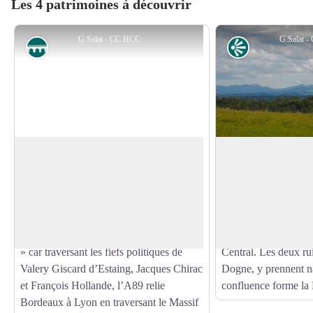
Les 4 patrimoines à découvrir
G.Salat - CC HCC
G.Salat 
Ouvrage
Point de vue
L’A89
Le Sancy
Entre Auvergne et Limousin, le pont
Cette randonnée vous
suspendu du Chavanon franchit cette
points de vue sur le 
Voir l'image en plein écran
rivière éponyme et offre une vue
France métropolitain
magnifique sur le Massif du Sancy.
Du haut de ses 1885 
Surnommée « l’autoroute des présidents
sommet est le point 
» car traversant les fiefs politiques de
Central. Les deux rui
Valery Giscard d’Estaing, Jacques Chirac
Dogne, y prennent na
et François Hollande, l’A89 relie
confluence forme la
Bordeaux à Lyon en traversant le Massif