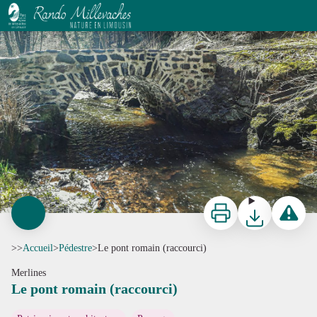
Le pont romain (raccourci)
Merlines - pont - G.Salat - CC HCC
Imprimer
Télécharger
Signaler 
>>
Accueil
>
Pédestre
>
Le pont romain (raccourci)
Merlines
Le pont romain (raccourci)