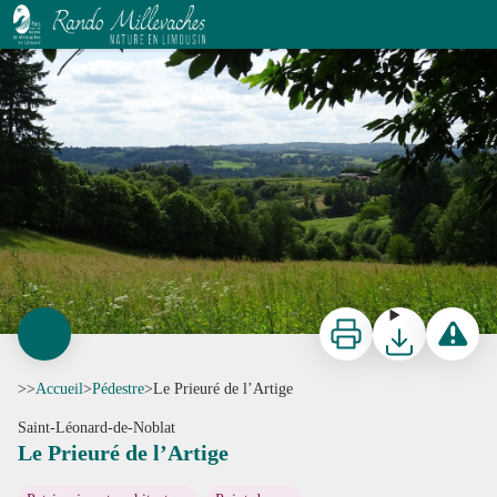
Le Prieuré de l’Artige
OT Noblat
Imprimer
Télécharger
Signaler 
>>
Accueil
>
Pédestre
>
Le Prieuré de l’Artige
Saint-Léonard-de-Noblat
Le Prieuré de l’Artige