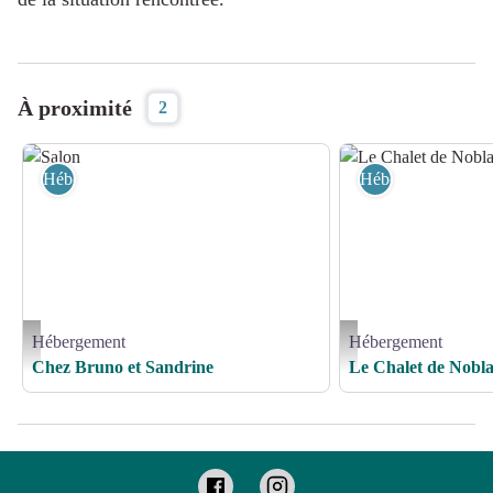
À proximité
2
Hébergement
Hébergement
Hébergement
Hébergement
Salon - Bruno PERIGORD
Le Chalet de Noblat - Exté
Chez Bruno et Sandrine
Le Chalet de Nobla