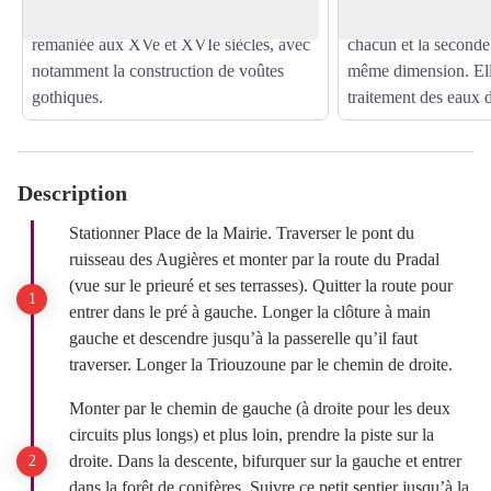
l'époque romane, l'église a été fortement
constituée de trois 
remaniée aux XVe et XVIe siècles, avec
chacun et la seconde
notamment la construction de voûtes
même dimension. Ell
gothiques.
traitement des eaux 
Description
Stationner Place de la Mairie. Traverser le pont du
ruisseau des Augières et monter par la route du Pradal
(vue sur le prieuré et ses terrasses). Quitter la route pour
entrer dans le pré à gauche. Longer la clôture à main
gauche et descendre jusqu’à la passerelle qu’il faut
traverser. Longer la Triouzoune par le chemin de droite.
Monter par le chemin de gauche (à droite pour les deux
circuits plus longs) et plus loin, prendre la piste sur la
droite. Dans la descente, bifurquer sur la gauche et entrer
dans la forêt de conifères. Suivre ce petit sentier jusqu’à la