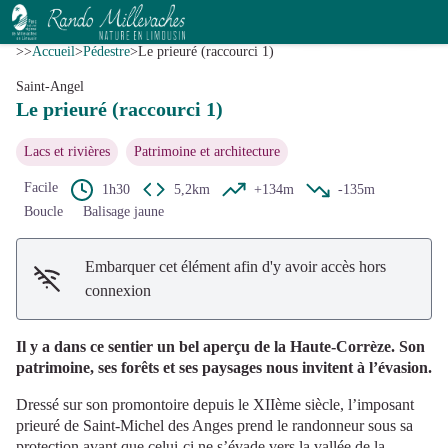
Le prieuré (raccourci 1)
Voir l'image en plein écran
CC HCC
>>
Accueil
>
Pédestre
>
Le prieuré (raccourci 1)
Saint-Angel
Le prieuré (raccourci 1)
Lacs et rivières
Patrimoine et architecture
Facile
1h30
5,2km
+134m
-135m
Boucle
Balisage jaune
Embarquer cet élément afin d'y avoir accès hors
connexion
Il y a dans ce sentier un bel aperçu de la Haute-Corrèze. Son
patrimoine, ses forêts et ses paysages nous invitent à l’évasion.
Dressé sur son promontoire depuis le XIIème siècle, l’imposant
prieuré de Saint-Michel des Anges prend le randonneur sous sa
protection avant que celui-ci ne s’évade vers la vallée de la