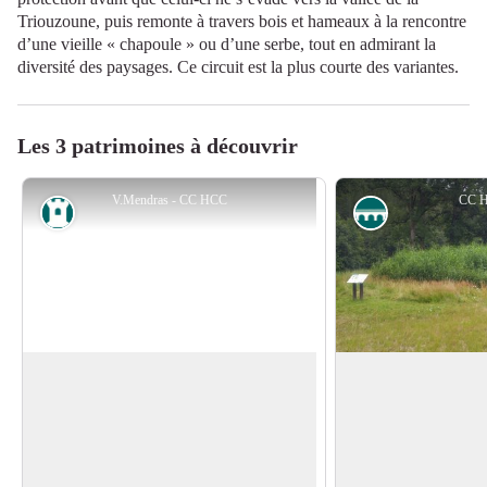
Triouzoune, puis remonte à travers bois et hameaux à la rencontre
d’une vieille « chapoule » ou d’une serbe, tout en admirant la
diversité des paysages. Ce circuit est la plus courte des variantes.
Les 3 patrimoines à découvrir
V.Mendras - CC HCC
CC 
Patrimoine
Ouvrage
Prieuré
Station épuration
Le prieuré et l'église Saint-Michel-des-
Mise en service le 29
Anges étaient une dépendance de
possède une épuration
Voir l'image en plein écran
l'abbaye poitevine de Charroux.
planté de roseaux. E
Construite dans un premier temps à
étapes de traitement 