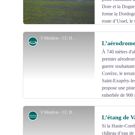
Dore et la Dogne,
forme la Dordogne
route d’Ussel, le
beau panorama à 360 ° sur les Monts d’Auvergne et l
V.Mendras - CC HCC
Histoire
L’aérodrome
À 740 mètres d'alt
premier aérodrom
Voir l'image en plein écran
guerre souhaitant
Corrèze, le terra
Saint-Exupéry-les
propose une piste
enherbée de 900
V.Mendras - CC HCC
Etang
L’étang de 
Si la Haute-Corrè
château d’eau de
Voir l'image en plein écran