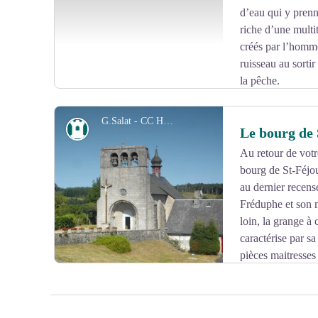
d’eau qui y prenn
riche d’une multit
créés par l’homme
ruisseau au sorti
la pêche.
G.Salat - CC HCC
Patrimoine
Le bourg de 
Au retour de votr
bourg de St-Féjoux
Voir l'image en plein écran
au dernier recens
Fréduphe et son 
loin, la grange à 
caractérise par sa
pièces maitresses 
également d’appui aux murs de l’édifice.