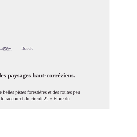
image en plein écran
Boucle
-458m
des paysages haut-corréziens.
 belles pistes forestières et des routes peu
 le raccourci du circuit 22 « Flore du