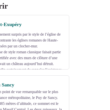
rir
St-Exupéry
ement surpris par le style de l’église de
ntraste les églises romanes de Haute-
isées par un clocher-mur.
ise de style roman classique faisait partie
rtifiée avec des murs de clôture d’une
vait un château aujourd’hui détruit.
afin certainement de rappeler l’existence
és lors de la restauration de église
u Sancy
un point de vue remarquable sur le plus
ance métropolitaine, le Puy de Sancy.
85 mètres d’altitude, ce sommet est le
u Massif Central. Les deux ruisseaux, la