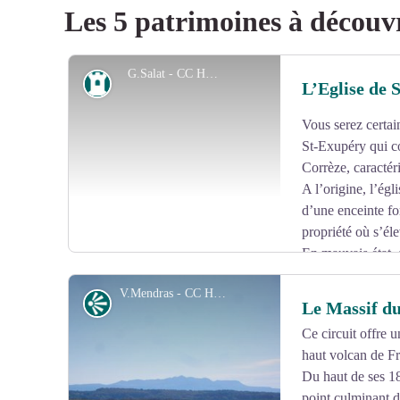
Les 5 patrimoines à découv
G.Salat - CC HCC
Patrimoine
L’Eglise de 
Vous serez certain
St-Exupéry qui co
Corrèze, caractér
A l’origine, l’égl
d’une enceinte fo
propriété où s’éle
En mauvais état, 
du château, deux tourelles et des créneaux ont été rajout
V.Mendras - CC HCC
achevée en 1880.
Point de vue
Le Massif d
Ce circuit offre 
haut volcan de Fr
Voir l'image en plein écran
Du haut de ses 18
point culminant d