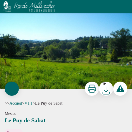
Le Puy de Sabat
V.Mendras - CC HCC
Imprimer
Télécharger
Signaler 
>>
Accueil
>
VTT
>
Le Puy de Sabat
Mestes
Le Puy de Sabat