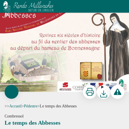
Le temps des Abbesses
CC HCC
Imprimer
Télécharger
Signaler 
>>
Accueil
>
Pédestre
>
Le temps des Abbesses
Combressol
Le temps des Abbesses