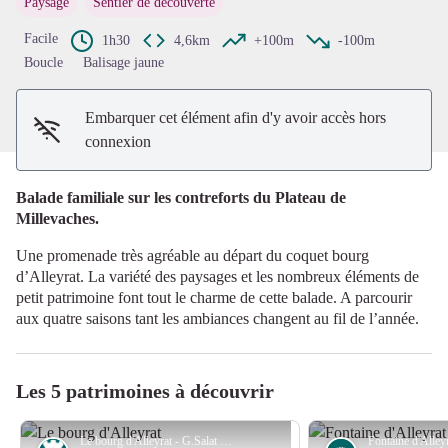
Paysage
Sentier de découverte
Voir l'image en plein écran
Facile
1h30
4,6km
+100m
-100m
Boucle
Balisage jaune
Embarquer cet élément afin d'y avoir accès hors
connexion
Balade familiale sur les contreforts du Plateau de
Millevaches.
Une promenade très agréable au départ du coquet bourg
d’Alleyrat. La variété des paysages et les nombreux éléments de
petit patrimoine font tout le charme de cette balade. A parcourir
aux quatre saisons tant les ambiances changent au fil de l’année.
Les 5 patrimoines à découvrir
Le bourg d'Alleyrat - G.Salat - CC HCC