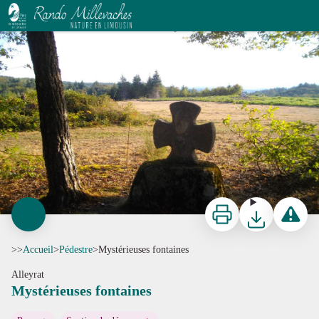
Mystérieuses fontaines
Alleyrat - Croix Saint-Jean - G.Salat - CC HCC
Imprimer
Télécharger
Signaler 
>>
Accueil
>
Pédestre
>
Mystérieuses fontaines
Alleyrat
Mystérieuses fontaines