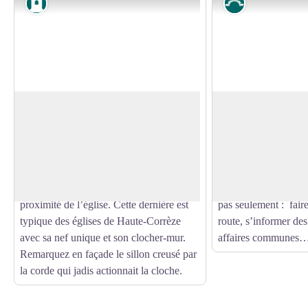
Patrimoine
Petit patrimoin
Le bourg d'Alleyrat
La fontaine du vill
Regroupé autour de l’église, le bourg
Au cœur du village, 
d’Alleyrat est vraisemblablement situé
(ancienne place), la 
Voir l'image en plein écran
sur un site gallo-romain comme en
vie ; c’est autour d’e
témoigne le cippe (ancien couvercle
s’est progressivemen
d’une urne cinéraire d’un défunt) à
stratégique pour s’a
proximité de l’église. Cette dernière est
pas seulement : faire
typique des églises de Haute-Corrèze
route, s’informer des
avec sa nef unique et son clocher-mur.
affaires communes
Remarquez en façade le sillon creusé par
la corde qui jadis actionnait la cloche.