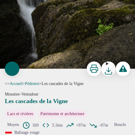
Imprimer
Télécharger
Signaler 
>>
Accueil
>
Pédestre
>
Les cascades de la Vigne
Moustier-Ventadour
Les cascades de la Vigne
Lacs et rivières
Patrimoine et architecture
Moyen
Boucle
1h9
3,1km
+97m
-97m
Balisage rouge