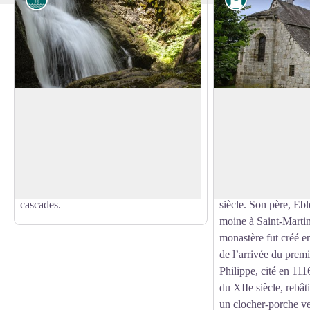
Cascades de la Vigne
Eglise du Moustier
Le ruisseau de la vigne est issu de
L’église Saint-Pierr
plusieurs sources au cœur même de la
est l’ancienne chape
Voir l'image en plein écran
ville d’Egletons. Il chemine sur le plateau
prieuré bénédictin f
de Moustier avant de dévaler les pentes
l’obédience de Cluny
sous le château par une série de petites
Ebles II de Ventadou
cascades.
siècle. Son père, Eble
moine à Saint-Martin
monastère fut créé ent
de l’arrivée du premi
Philippe, cité en 11
du XIIe siècle, rebât
un clocher-porche v