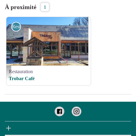
À proximité
1
Restauration
Restauration
672025891_122179869092909463_821392122000161319_n - Café du Moustier
Trobar Café