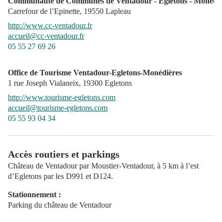
Communauté de Communes de Ventadour - Egletons - Monédiè
Carrefour de l’Epinette,
19550
Lapleau
http://www.cc-ventadour.fr
accueil@cc-ventadour.fr
05 55 27 69 26
Office de Tourisme Ventadour-Egletons-Monédières
1 rue Joseph Vialaneix,
19300
Egletons
http://www.tourisme-egletons.com
accueil@tourisme-egletons.com
05 55 93 04 34
Accès routiers et parkings
Château de Ventadour par Moustier-Ventadour, à 5 km à l’est
d’Egletons par les D991 et D124.
Stationnement :
Parking du château de Ventadour