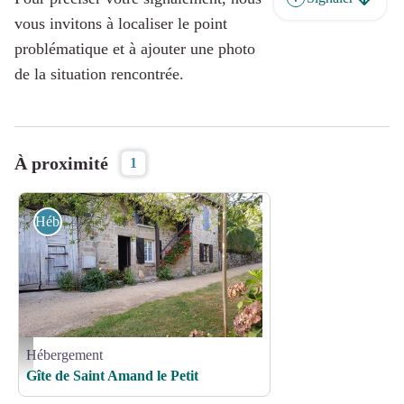
vous invitons à localiser le point
problématique et à ajouter une photo
de la situation rencontrée.
À proximité
1
Hébergement
Hébergement
gîte2 - © H. Peyretout
Gîte de Saint Amand le Petit