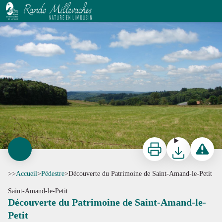
Découverte du Patrimoine de Saint-Amand-le-Petit
CC Portes de Vassivière
Imprimer
Télécharger
Signaler 
>>
Accueil
>
Pédestre
>
Découverte du Patrimoine de Saint-Amand-le-Petit
Saint-Amand-le-Petit
Découverte du Patrimoine de Saint-Amand-le-
Petit