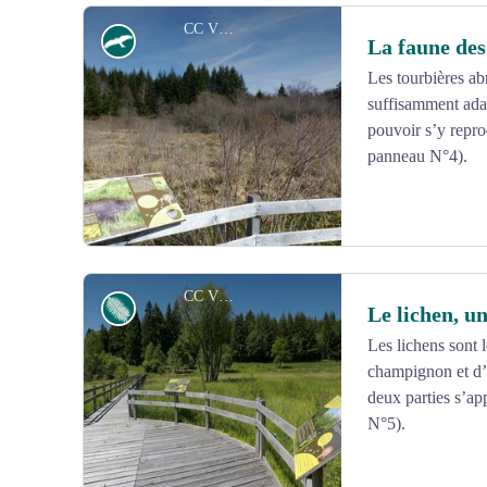
CC VEM
Faune
La faune des
Les tourbières ab
suffisamment ada
Voir l'image en plein écran
pouvoir s’y reprod
panneau N°4).
CC VEM
Flore
Le lichen, u
Les lichens sont l
champignon et d’
Voir l'image en plein écran
deux parties s’ap
N°5).