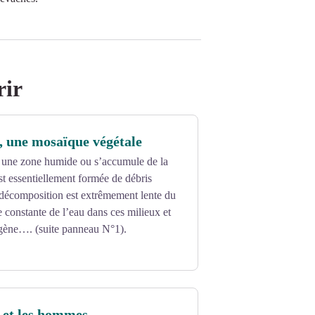
rir
, une mosaïque végétale
t une zone humide ou s’accumule de la
est essentiellement formée de débris
 décomposition est extrêmement lente du
e constante de l’eau dans ces milieux et
gène…. (suite panneau N°1).
 et les hommes