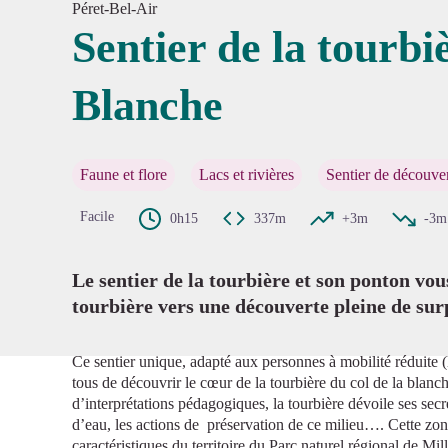
Péret-Bel-Air
Sentier de la tourbi
Blanche
Voir l'
Faune et flore
Lacs et rivières
Sentier de découve
Facile
0h15
337m
+3m
-3m
Le sentier de la tourbière et son ponton v
tourbière vers une découverte pleine de sur
Ce sentier unique, adapté aux personnes à mobilité réduite 
tous de découvrir le cœur de la tourbière du col de la bla
d’interprétations pédagogiques, la tourbière dévoile ses secr
d’eau, les actions de préservation de ce milieu…. Cette zon
caractéristiques du territoire du Parc naturel régional de Mil