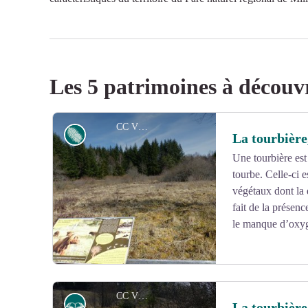
Les 5 patrimoines à découv
CC VEM
Flore
La tourbière
Une tourbière es
tourbe. Celle-ci 
végétaux dont la
fait de la présenc
le manque d’oxy
CC VEM
Histoire
La tourbière