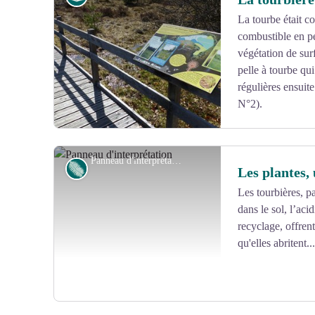
La tourbe était co
combustible en pé
Voir l'image en plein écran
végétation de sur
pelle à tourbe qui
régulières ensuite
N°2).
Panneau d'interprétation - CC VEM
Flore
Les plantes,
Les tourbières, p
dans le sol, l’acid
Voir l'image en plein écran
recyclage, offrent
qu'elles abritent.