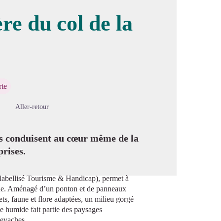
ère du col de la
image en plein écran
rte
Aller-retour
ous conduisent au cœur même de la
prises.
(labellisé Tourisme & Handicap), permet à
nche. Aménagé d’un ponton et de panneaux
ets, faune et flore adaptées, un milieu gorgé
e humide fait partie des paysages
levaches.